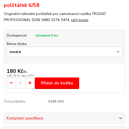
polštářek 6/58
Originální náhradní polštářek pro samobarvicí razítka TRODAT
PROFESSIONAL 5208, 5480, 5274, 5474.
celý popis
Dostupnost
skladem 5 ks
Barva otisku
180 Kč
/
ks
148,76 Kč
bez DPH
Přidat do košíku
Číslo produktu:
5208-002
Kompletní specifikace