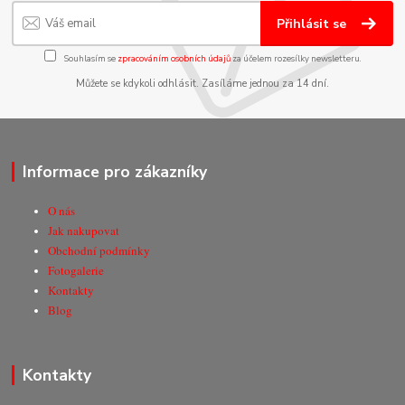
Přihlásit se
Souhlasím se
zpracováním osobních údajů
za účelem rozesílky newsletteru.
Můžete se kdykoli odhlásit. Zasíláme jednou za 14 dní.
Informace pro zákazníky
O nás
Jak nakupovat
Obchodní podmínky
Fotogalerie
Kontakty
Blog
Kontakty