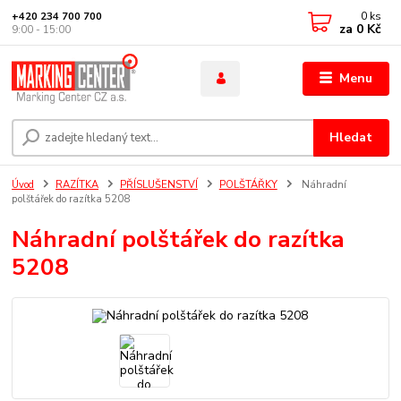
0
ks
+420 234 700 700
za
0 Kč
9:00 - 15:00
Menu
Hledat
Úvod
RAZÍTKA
PŘÍSLUŠENSTVÍ
POLŠTÁŘKY
Náhradní
polštářek do razítka 5208
Náhradní polštářek do razítka
5208