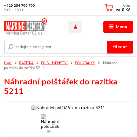
0
ks
+420 234 700 700
za
0 Kč
9:00 - 15:00
Menu
Hledat
Úvod
RAZÍTKA
PŘÍSLUŠENSTVÍ
POLŠTÁŘKY
Náhradní
polštářek do razítka 5211
Náhradní polštářek do razítka
5211