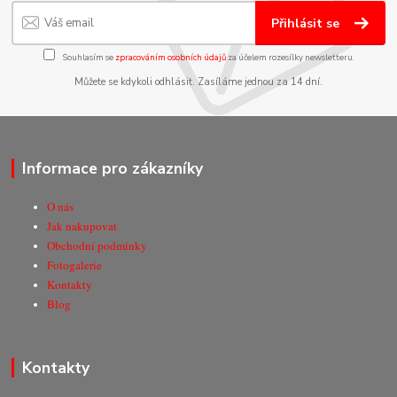
Přihlásit se
Souhlasím se
zpracováním osobních údajů
za účelem rozesílky newsletteru.
Můžete se kdykoli odhlásit. Zasíláme jednou za 14 dní.
Informace pro zákazníky
O nás
Jak nakupovat
Obchodní podmínky
Fotogalerie
Kontakty
Blog
Kontakty