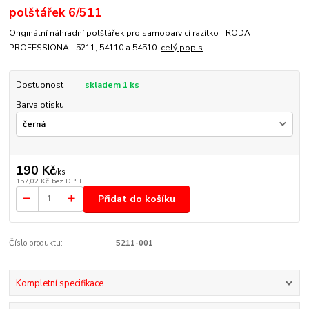
polštářek 6/511
Originální náhradní polštářek pro samobarvicí razítko TRODAT
PROFESSIONAL 5211, 54110 a 54510.
celý popis
Dostupnost
skladem 1 ks
Barva otisku
190 Kč
/
ks
157,02 Kč
bez DPH
Přidat do košíku
Číslo produktu:
5211-001
Kompletní specifikace