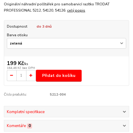
Originální náhradní polštářek pro samobarvicí razítko TRODAT
PROFESSIONAL 5212, 54120, 54126.
celý popis
Dostupnost
do 3 dnů
Barva otisku
199 Kč
/
ks
164,46 Kč
bez DPH
Přidat do košíku
Číslo produktu:
5212-004
Kompletní specifikace
Komentáře
0