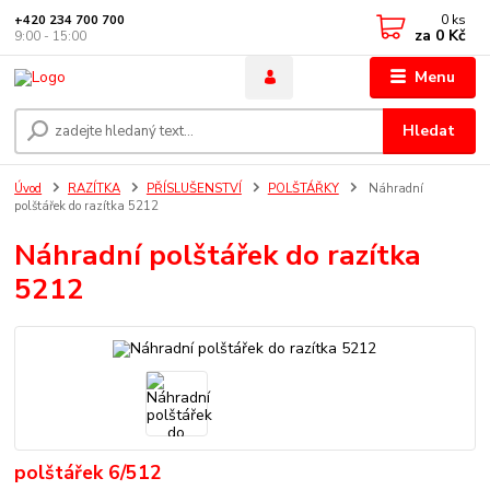
0
ks
+420 234 700 700
za
0 Kč
9:00 - 15:00
Menu
Hledat
Úvod
RAZÍTKA
PŘÍSLUŠENSTVÍ
POLŠTÁŘKY
Náhradní
polštářek do razítka 5212
Náhradní polštářek do razítka
5212
polštářek 6/512