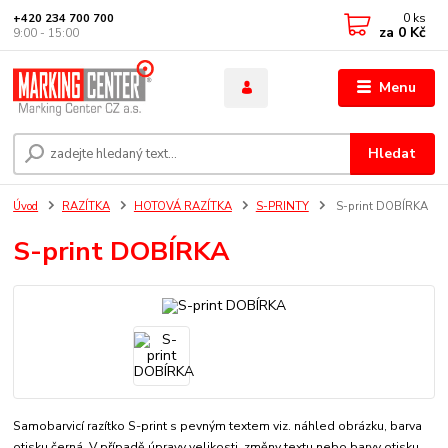
0
ks
+420 234 700 700
za
0 Kč
9:00 - 15:00
Menu
Hledat
Úvod
RAZÍTKA
HOTOVÁ RAZÍTKA
S-PRINTY
S-print DOBÍRKA
S-print DOBÍRKA
Samobarvicí razítko S-print s pevným textem viz. náhled obrázku, barva
otisku černá. V případě úpravy velikosti, změny textu nebo barvy otisku