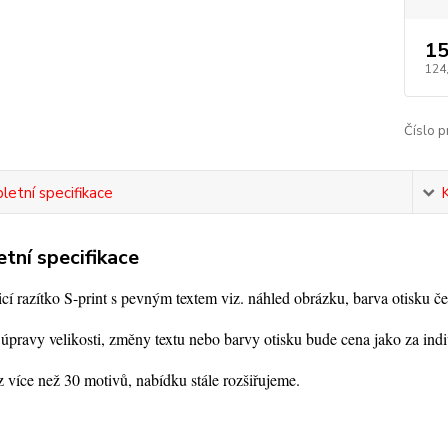
15
124
Číslo p
etní specifikace
tní specifikace
í razítko S-print s pevným textem viz. náhled obrázku, barva otisku če
úpravy velikosti, změny textu nebo barvy otisku bude cena jako za indi
 více než 30 motivů, nabídku stále rozšiřujeme.