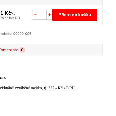
1 Kč
/
ks
Přidat do košíku
,79 Kč
bez DPH
roduktu:
00000-006
Komentáře
0
rná.
viduálně vyráběné razítko, tj. 222,- Kč s DPH.