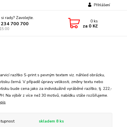
Přihlášení
 si rady? Zavolejte.
0
ks
 234 700 700
za
0 Kč
 15:00
rvicí razítko S-print s pevným textem viz. náhled obrázku,
otisku černá. V případě úpravy velikosti, změny textu nebo
tisku bude cena jako za individuálně vyráběné razítko, tj. 222,-
PH. Na výběr z více než 30 motivů, nabídku stále rozšiřujeme.
opis
tupnost
skladem 8 ks