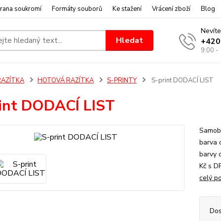
rana soukromí
Formáty souborů
Ke stažení
Vrácení zboží
Blog
Nevíte
Hledat
+420
9:00 -
RAZÍTKA
HOTOVÁ RAZÍTKA
S-PRINTY
S-print DODACÍ LIST
int DODACÍ LIST
Samoba
barva 
barvy o
Kč s D
celý p
Dos