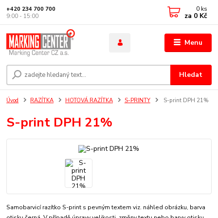
0
ks
+420 234 700 700
za
0 Kč
9:00 - 15:00
Menu
Hledat
Úvod
RAZÍTKA
HOTOVÁ RAZÍTKA
S-PRINTY
S-print DPH 21%
S-print DPH 21%
Samobarvicí razítko S-print s pevným textem viz. náhled obrázku, barva
otisku černá. V případě úpravy velikosti, změny textu nebo barvy otisku