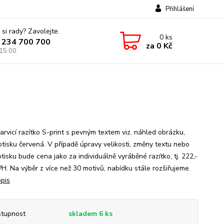
Přihlášení
 si rady? Zavolejte.
0
ks
 234 700 700
za
0 Kč
 15:00
rvicí razítko S-print s pevným textem viz. náhled obrázku,
otisku červená. V případě úpravy velikosti, změny textu nebo
tisku bude cena jako za individuálně vyráběné razítko, tj. 222,-
PH. Na výběr z více než 30 motivů, nabídku stále rozšiřujeme.
opis
tupnost
skladem 6 ks