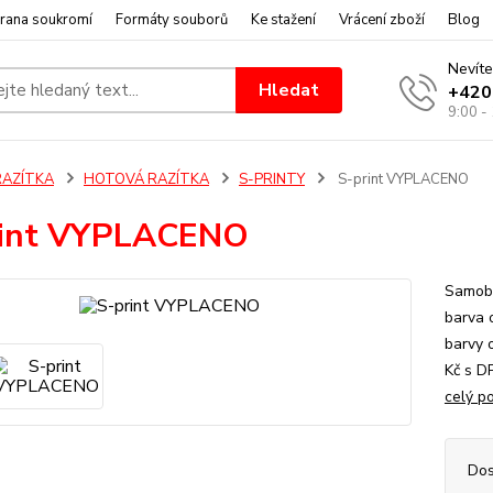
rana soukromí
Formáty souborů
Ke stažení
Vrácení zboží
Blog
Nevíte
Hledat
+420
9:00 -
RAZÍTKA
HOTOVÁ RAZÍTKA
S-PRINTY
S-print VYPLACENO
rint VYPLACENO
Samoba
barva 
barvy o
Kč s D
celý p
Dos