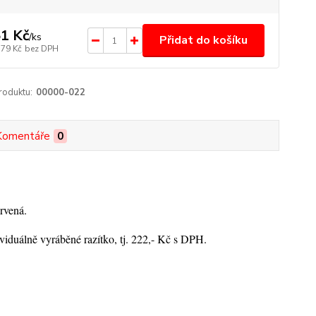
1 Kč
/
ks
Přidat do košíku
,79 Kč
bez DPH
roduktu:
00000-022
Komentáře
0
rvená.
viduálně vyráběné razítko, tj. 222,- Kč s DPH.