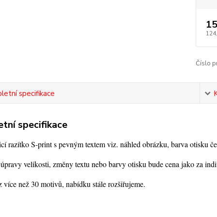
15
124
Číslo p
etní specifikace
tní specifikace
í razítko S-print s pevným textem viz. náhled obrázku, barva otisku če
úpravy velikosti, změny textu nebo barvy otisku bude cena jako za indi
 více než 30 motivů, nabídku stále rozšiřujeme.