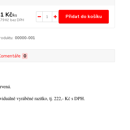
1 Kč
/
ks
Přidat do košíku
,79 Kč
bez DPH
roduktu:
00000-001
Komentáře
0
rvená.
viduálně vyráběné razítko, tj. 222,- Kč s DPH.