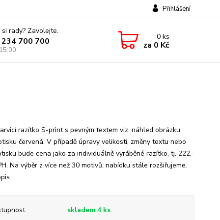
Přihlášení
 si rady? Zavolejte.
0
ks
 234 700 700
za
0 Kč
 15:00
rvicí razítko S-print s pevným textem viz. náhled obrázku,
otisku červená. V případě úpravy velikosti, změny textu nebo
tisku bude cena jako za individuálně vyráběné razítko, tj. 222,-
PH. Na výběr z více než 30 motivů, nabídku stále rozšiřujeme.
opis
tupnost
skladem 4 ks