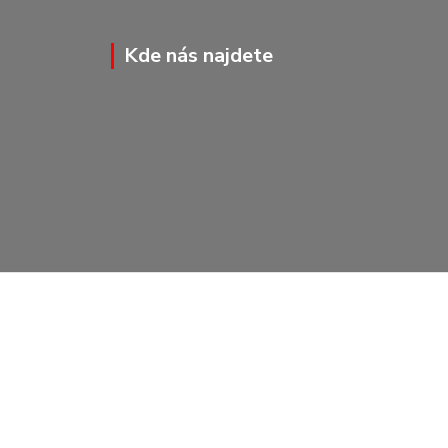
Kde nás najdete
Vytvořeno na
Eshop-rychle.cz