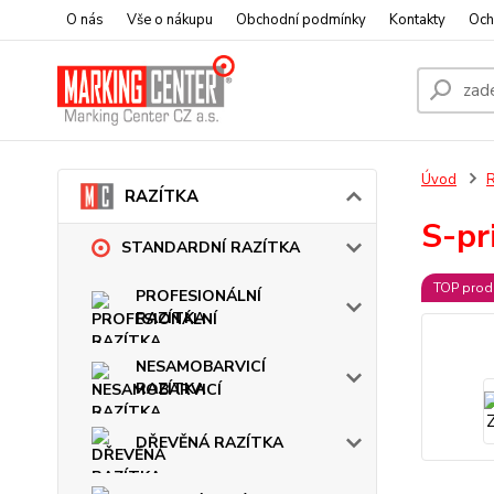
O nás
Vše o nákupu
Obchodní podmínky
Kontakty
Och
Úvod
RAZÍTKA
S-p
STANDARDNÍ RAZÍTKA
TOP prod
PROFESIONÁLNÍ
RAZÍTKA
NESAMOBARVICÍ
RAZÍTKA
DŘEVĚNÁ RAZÍTKA