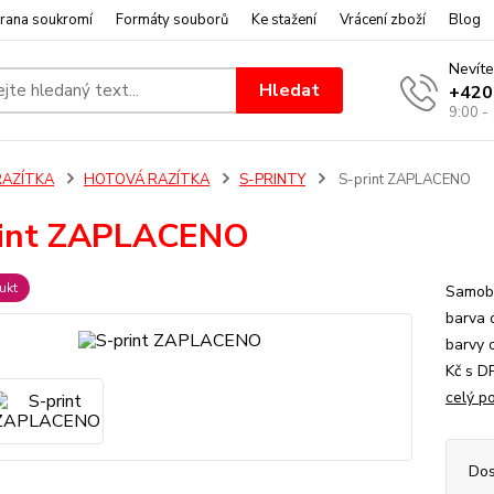
rana soukromí
Formáty souborů
Ke stažení
Vrácení zboží
Blog
Nevíte
Hledat
+420
9:00 -
RAZÍTKA
HOTOVÁ RAZÍTKA
S-PRINTY
S-print ZAPLACENO
rint ZAPLACENO
ukt
Samoba
barva 
barvy o
Kč s D
celý p
Dos