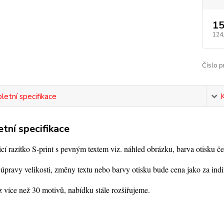
15
124
Číslo p
etní specifikace
tní specifikace
í razítko S-print s pevným textem viz. náhled obrázku, barva otisku če
úpravy velikosti, změny textu nebo barvy otisku bude cena jako za indi
 více než 30 motivů, nabídku stále rozšiřujeme.