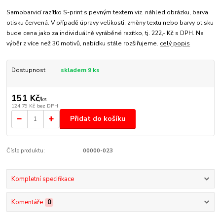
Samobarvicí razítko S-print s pevným textem viz. náhled obrázku, barva
otisku červená. V případě úpravy velikosti, změny textu nebo barvy otisku
bude cena jako za individuálně vyráběné razítko, tj. 222,- Kč s DPH. Na
výběr z více než 30 motivů, nabídku stále rozšiřujeme.
celý popis
Dostupnost
skladem 9 ks
151 Kč
/
ks
124,79 Kč
bez DPH
Přidat do košíku
Číslo produktu:
00000-023
Kompletní specifikace
Komentáře
0