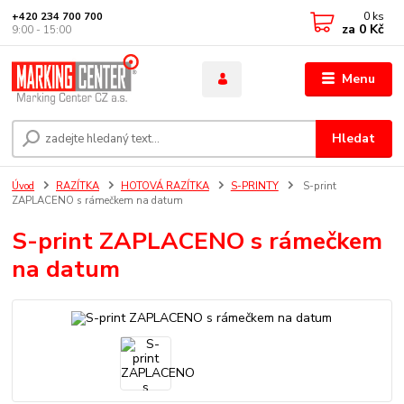
0
ks
+420 234 700 700
za
0 Kč
9:00 - 15:00
Menu
Hledat
Úvod
RAZÍTKA
HOTOVÁ RAZÍTKA
S-PRINTY
S-print
ZAPLACENO s rámečkem na datum
S-print ZAPLACENO s rámečkem
na datum