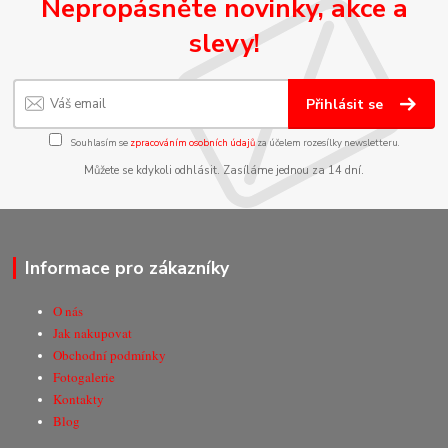
Nepropásněte novinky, akce a
slevy!
Přihlásit se
Souhlasím se
zpracováním osobních údajů
za účelem rozesílky newsletteru.
Můžete se kdykoli odhlásit. Zasíláme jednou za 14 dní.
Informace pro zákazníky
O nás
Jak nakupovat
Obchodní podmínky
Fotogalerie
Kontakty
Blog