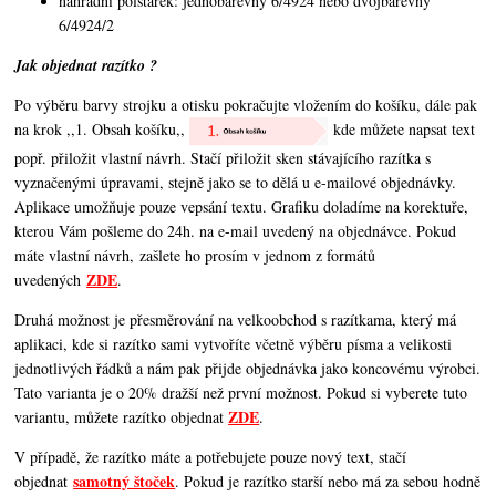
náhradní polštářek: jednobarevný 6/4924 nebo dvojbarevný
6/4924/2
Jak objednat razítko ?
Po výběru barvy strojku a otisku pokračujte vložením do košíku, dále pak
na krok ,,1. Obsah košíku,,
kde můžete napsat text
popř. přiložit vlastní návrh. Stačí přiložit sken stávajícího razítka s
vyznačenými úpravami, stejně jako se to dělá u e-mailové objednávky.
Aplikace umožňuje pouze vepsání textu. Grafiku doladíme na korektuře,
kterou Vám pošleme do 24h. na e-mail uvedený na objednávce. Pokud
máte vlastní návrh, zašlete ho prosím v jednom z formátů
ZDE
uvedených
.
Druhá možnost je přesměrování na velkoobchod s razítkama, který má
aplikaci, kde si razítko sami vytvoříte včetně výběru písma a velikosti
jednotlivých řádků a nám pak přijde objednávka jako koncovému výrobci.
Tato varianta je o 20% dražší než první možnost. Pokud si vyberete tuto
ZDE
variantu, můžete razítko objednat
.
V případě, že razítko máte a potřebujete pouze nový text, stačí
samotný štoček
objednat
. Pokud je razítko starší nebo má za sebou hodně