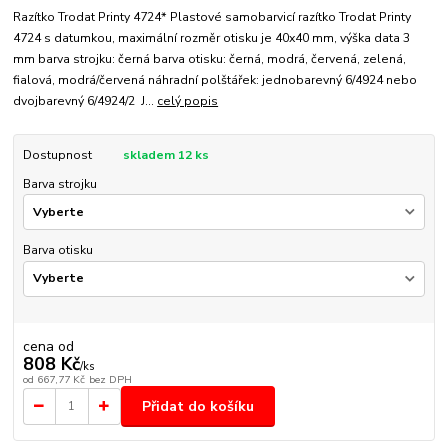
Razítko Trodat Printy 4724* Plastové samobarvicí razítko Trodat Printy
4724 s datumkou, maximální rozměr otisku je 40x40 mm, výška data 3
mm barva strojku: černá barva otisku: černá, modrá, červená, zelená,
fialová, modrá/červená náhradní polštářek: jednobarevný 6/4924 nebo
dvojbarevný 6/4924/2 J...
celý popis
Dostupnost
skladem 12 ks
Barva strojku
Barva otisku
cena od
808 Kč
/
ks
od
667,77 Kč
bez DPH
Přidat do košíku