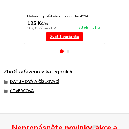
Náhradní polštářek do razítka 4924
štoček 4724
125 Kč
271 Kč
/
ks
/
ks
skladem 51 ks
103,31 Kč
bez DPH
223,97 Kč
be
Zvolit variantu
Zboží zařazeno v kategoriích
DATUMOVÁ A ČÍSLOVACÍ
ČTVERCOVÁ
Nepropásněte novinky, akce a