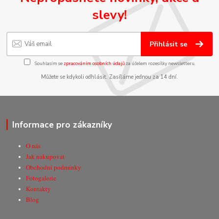
slevy!
Přihlásit se
Souhlasím se
zpracováním osobních údajů
za účelem rozesílky newsletteru.
Můžete se kdykoli odhlásit. Zasíláme jednou za 14 dní.
Informace pro zákazníky
O nás
Jak nakupovat
Obchodní podmínky
Fotogalerie
Kontakty
Blog