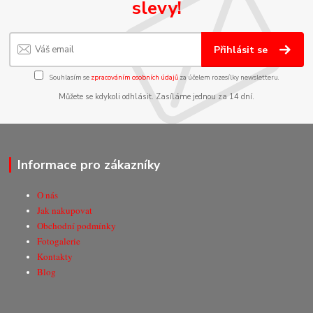
slevy!
Přihlásit se
Souhlasím se
zpracováním osobních údajů
za účelem rozesílky newsletteru.
Můžete se kdykoli odhlásit. Zasíláme jednou za 14 dní.
Informace pro zákazníky
O nás
Jak nakupovat
Obchodní podmínky
Fotogalerie
Kontakty
Blog