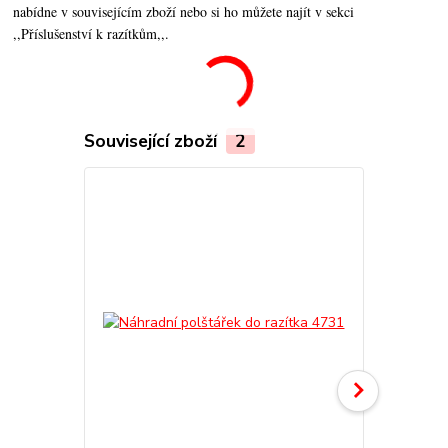
nabídne v souvisejícím zboží nebo si ho můžete najít v sekci
,,Příslušenství k razítkům,,.
Související zboží
2