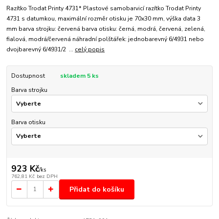
Razítko Trodat Printy 4731* Plastové samobarvicí razítko Trodat Printy
4731 s datumkou, maximální rozměr otisku je 70x30 mm, výška data 3
mm barva strojku: červená barva otisku: černá, modrá, červená, zelená,
fialová, modrá/červená náhradní polštářek: jednobarevný 6/4931 nebo
dvojbarevný 6/4931/2 ...
celý popis
Dostupnost
skladem 5 ks
Barva strojku
Barva otisku
923 Kč
/
ks
762,81 Kč
bez DPH
Přidat do košíku