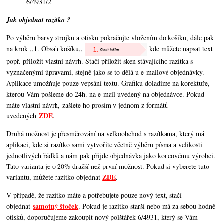
6/4931/2
Jak objednat razítko ?
Po výběru barvy strojku a otisku pokračujte vložením do košíku, dále pak
na krok ,,1. Obsah košíku,,
kde můžete napsat text
popř. přiložit vlastní návrh. Stačí přiložit sken stávajícího razítka s
vyznačenými úpravami, stejně jako se to dělá u e-mailové objednávky.
Aplikace umožňuje pouze vepsání textu. Grafiku doladíme na korektuře,
kterou Vám pošleme do 24h. na e-mail uvedený na objednávce. Pokud
máte vlastní návrh, zašlete ho prosím v jednom z formátů
ZDE
uvedených
.
Druhá možnost je přesměrování na velkoobchod s razítkama, který má
aplikaci, kde si razítko sami vytvoříte včetně výběru písma a velikosti
jednotlivých řádků a nám pak přijde objednávka jako koncovému výrobci.
Tato varianta je o 20% dražší než první možnost. Pokud si vyberete tuto
ZDE
variantu, můžete razítko objednat
.
V případě, že razítko máte a potřebujete pouze nový text, stačí
samotný štoček
objednat
. Pokud je razítko starší nebo má za sebou hodně
otisků, doporučujeme zakoupit nový polštářek 6/4931, který se Vám