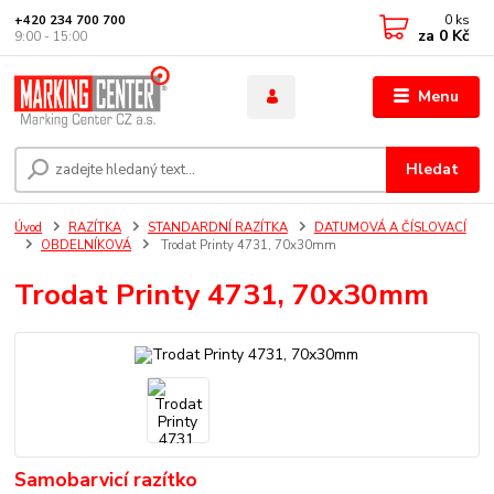
0
ks
+420 234 700 700
za
0 Kč
9:00 - 15:00
Menu
Hledat
Úvod
RAZÍTKA
STANDARDNÍ RAZÍTKA
DATUMOVÁ A ČÍSLOVACÍ
OBDELNÍKOVÁ
Trodat Printy 4731, 70x30mm
Trodat Printy 4731, 70x30mm
Samobarvicí razítko