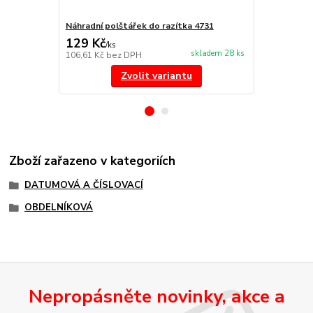
Náhradní polštářek do razítka 4731
štoček 4731
129 Kč
287 Kč
/
ks
/
ks
skladem 28 ks
106,61 Kč
bez DPH
237,19 Kč
be
Zvolit variantu
Zboží zařazeno v kategoriích
DATUMOVÁ A ČÍSLOVACÍ
OBDELNÍKOVÁ
Nepropásněte novinky, akce a