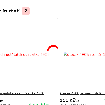
jící zboží
2
í polštářek do razítka 4908
štoček 4908, rozměr 14x6 
111 Kč
/
ks
/
ks
skladem 63 ks
č
bez DPH
91,74 Kč
bez DPH