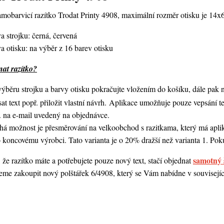
amobarvicí razítko Trodat Printy 4908,
maximální rozměr otisku je 14x
a strojku: černá, červená
a otisku: na výběr z 16 barev otisku
nat razítko?
ýběru strojku a barvy otisku pokračujte vložením do košíku, dále pak 
at text popř. přiložit vlastní návrh. Aplikace umožňuje pouze vepsání 
. na e-mail uvedený na objednávce.
á možnost je přesměrování na velkoobchod s razitkama, který má aplika
 koncovému výrobci. Tato varianta je o 20% dražší než varianta 1. Poku
samotný 
 že razítko máte a potřebujete pouze nový text, stačí objednat
me zakoupit nový polštářek 6/4908, který se Vám nabídne v souvisejícím
.