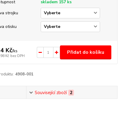
tupnost
skladem 157 ks
va strojku
va otisku
4 Kč
/
ks
Přidat do košíku
,98 Kč
bez DPH
roduktu:
4908-001
Související zboží
2