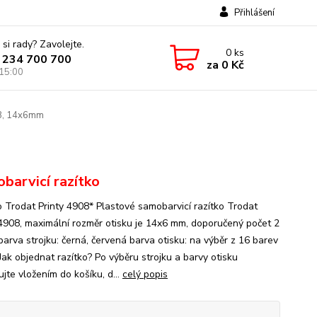
Přihlášení
 si rady? Zavolejte.
0
ks
 234 700 700
za
0 Kč
 15:00
08, 14x6mm
barvicí razítko
o Trodat Printy 4908* Plastové samobarvicí razítko Trodat
 4908, maximální rozměr otisku je 14x6 mm, doporučený počet 2
barva strojku: černá, červená barva otisku: na výběr z 16 barev
Jak objednat razítko? Po výběru strojku a barvy otisku
jte vložením do košíku, d...
celý popis