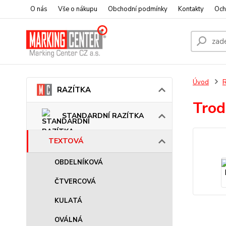
O nás
Vše o nákupu
Obchodní podmínky
Kontakty
Och
Úvod
RAZÍTKA
Trod
STANDARDNÍ RAZÍTKA
TEXTOVÁ
OBDELNÍKOVÁ
ČTVERCOVÁ
KULATÁ
OVÁLNÁ