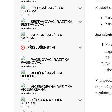
Plastové s
HOTOVÁ RAZÍTKA
barv
SESTAVOVACÍ RAZÍTKA
barv
Jak objed
KAPESNÍ RAZÍTKA
Po v
PŘÍSLUŠENSTVÍ
naps
24h
PAGINOVACÍ RAZÍTKA
Druh
jako
RELIÉFNÍ RAZÍTKA
V případě,
doporučuje
VÍCEBAREVNÁ RAZÍTKA
razítkům,,
DĚTSKÁ RAZÍTKA