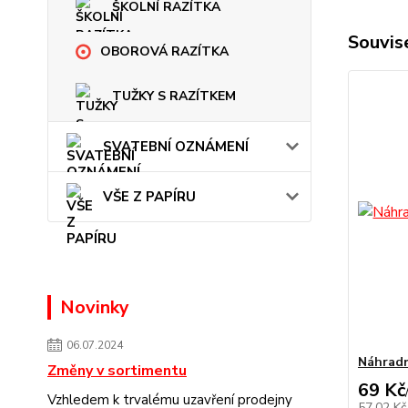
ŠKOLNÍ RAZÍTKA
Souvise
OBOROVÁ RAZÍTKA
TUŽKY S RAZÍTKEM
SVATEBNÍ OZNÁMENÍ
VŠE Z PAPÍRU
Novinky
06.07.2024
Náhradn
Změny v sortimentu
69 Kč
Vzhledem k trvalému uzavření prodejny
57,02 K