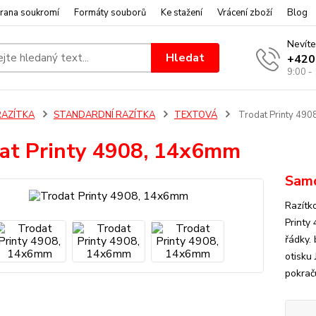
rana soukromí
Formáty souborů
Ke stažení
Vrácení zboží
Blog
Nevíte
Hledat
+420
9:00 -
RAZÍTKA
STANDARDNÍ RAZÍTKA
TEXTOVÁ
Trodat Printy 49
at Printy 4908, 14x6mm
Samo
Razítk
Printy
řádky. 
otisku 
pokraču