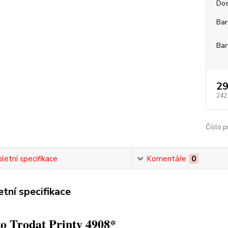
Dos
Bar
Bar
29
242
Číslo p
etní specifikace
Komentáře
0
tní specifikace
o Trodat Printy 4908*