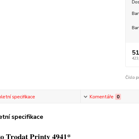
Dos
Bar
Bar
51
423
Číslo p
etní specifikace
Komentáře
0
tní specifikace
o Trodat Printy 4941*