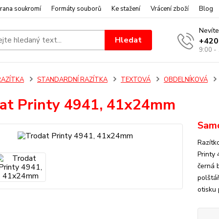
rana soukromí
Formáty souborů
Ke stažení
Vrácení zboží
Blog
Nevíte
Hledat
+420
9:00 -
RAZÍTKA
STANDARDNÍ RAZÍTKA
TEXTOVÁ
OBDELNÍKOVÁ
at Printy 4941, 41x24mm
Samo
Razítk
Printy
černá 
polštář
otisku 