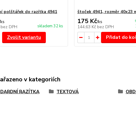
í polštářek do razítka 4941
štoček 4941, rozměr 40x23
175 Kč
/
ks
/
ks
skladem 32 ks
č
bez DPH
144,63 Kč
bez DPH
Zvolit variantu
Přidat do ko
zařazeno v kategoriích
DARDNÍ RAZÍTKA
TEXTOVÁ
OBD