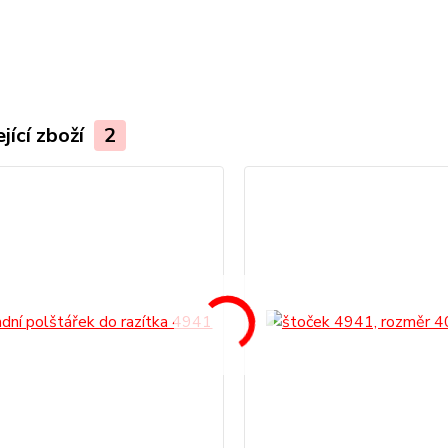
.
jící zboží
2