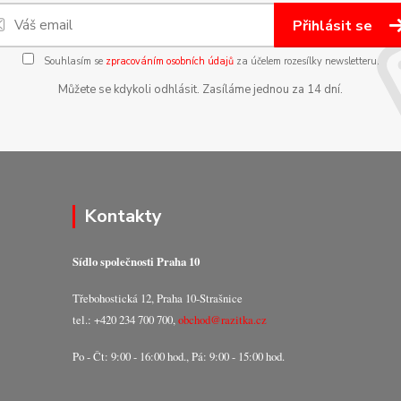
Přihlásit se
Souhlasím se
zpracováním osobních údajů
za účelem rozesílky newsletteru.
Můžete se kdykoli odhlásit. Zasíláme jednou za 14 dní.
Kontakty
Sídlo společnosti Praha 10
Třebohostická 12, Praha 10-Strašnice
tel.: +420 234 700 700,
obchod@razitka.cz
Po - Čt: 9:00 - 16:00 hod., Pá: 9:00 - 15:00 hod.