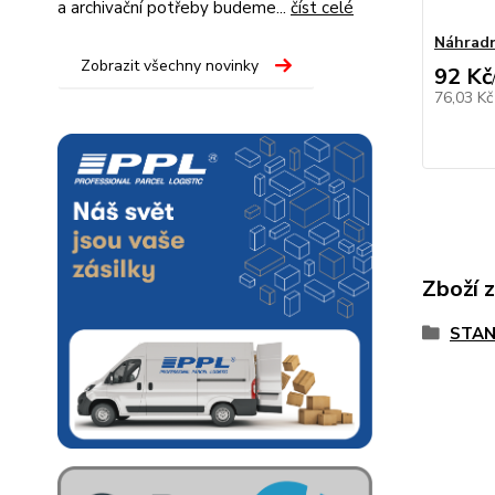
a archivační potřeby budeme...
číst celé
Náhradn
Zobrazit všechny novinky
92 Kč
76,03 K
Zboží 
STAN