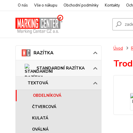
O nás
Vše o nákupu
Obchodní podmínky
Kontakty
Och
Úvod
RAZÍTKA
Trod
STANDARDNÍ RAZÍTKA
TEXTOVÁ
OBDELNÍKOVÁ
ČTVERCOVÁ
KULATÁ
OVÁLNÁ