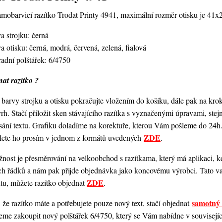
amobarvicí razítko Trodat Printy 4941,
maximální rozměr otisku je 41
a strojku: černá
a otisku: černá, modrá, červená, zelená, fialová
adní polštářek: 6/4750
at razítko ?
barvy strojku a otisku pokračujte vložením do košíku, dále pak na kro
vrh. Stačí přiložit sken stávajícího razítka s vyznačenými úpravami, st
ání textu. Grafiku doladíme na korektuře, kterou Vám pošleme do 24h.
ZDE
šlete ho prosím v jednom z formátů uvedených
.
ost je přesměrování na velkoobchod s razítkama, který má aplikaci, kde
ch řádků a nám pak přijde objednávka jako koncovému výrobci. Tato va
ZDE
ntu, můžete razítko objednat
.
samotný 
 že razítko máte a potřebujete pouze nový text, stačí objednat
me zakoupit nový polštářek 6/4750, který se Vám nabídne v souvisejícím