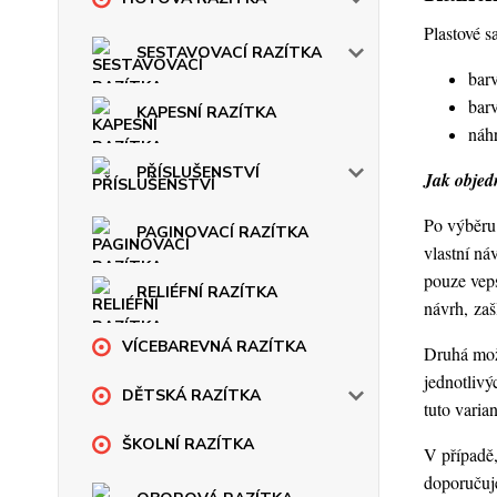
Plastové s
SESTAVOVACÍ RAZÍTKA
barv
barv
KAPESNÍ RAZÍTKA
náhr
PŘÍSLUŠENSTVÍ
Jak objedn
Po výběru 
PAGINOVACÍ RAZÍTKA
vlastní ná
pouze veps
RELIÉFNÍ RAZÍTKA
návrh, za
VÍCEBAREVNÁ RAZÍTKA
Druhá možn
jednotlivý
DĚTSKÁ RAZÍTKA
tuto varia
ŠKOLNÍ RAZÍTKA
V případě,
doporučuje