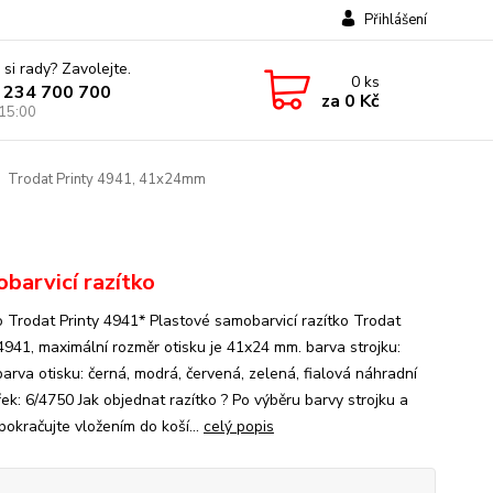
Přihlášení
 si rady? Zavolejte.
0
ks
 234 700 700
za
0 Kč
 15:00
Trodat Printy 4941, 41x24mm
barvicí razítko
o Trodat Printy 4941* Plastové samobarvicí razítko Trodat
 4941, maximální rozměr otisku je 41x24 mm. barva strojku:
barva otisku: černá, modrá, červená, zelená, fialová náhradní
ek: 6/4750 Jak objednat razítko ? Po výběru barvy strojku a
pokračujte vložením do koší...
celý popis