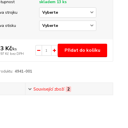
tupnost
skladem 13 ks
va strojku
va otisku
3 Kč
/
ks
Přidat do košíku
,97 Kč
bez DPH
roduktu:
4941-001
Související zboží
2