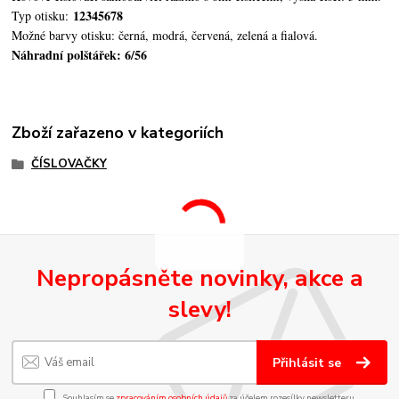
12345678
Typ otisku:
Možné barvy otisku: černá, modrá, červená, zelená a fialová.
Náhradní polštářek: 6/56
Zboží zařazeno v kategoriích
ČÍSLOVAČKY
Nepropásněte novinky, akce a
slevy!
Přihlásit se
Souhlasím se
zpracováním osobních údajů
za účelem rozesílky newsletteru.