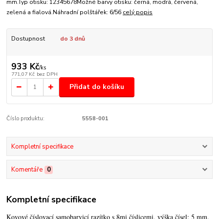
mm.Typ otisku: 12345678Možné barvy otisku: černá, modrá, červená,
zelená a fialová.Náhradní polštářek: 6/56
celý popis
Dostupnost
do 3 dnů
933 Kč
/
ks
771,07 Kč
bez DPH
Přidat do košíku
Číslo produktu:
5558-001
Kompletní specifikace
Komentáře
0
Kompletní specifikace
Kovové číslovací samobarvicí razítko s 8mi číslicemi, výška čísel: 5 mm.