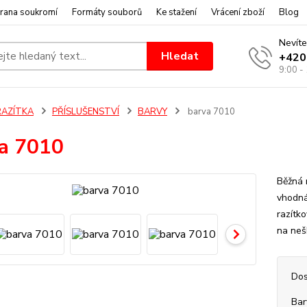
rana soukromí
Formáty souborů
Ke stažení
Vrácení zboží
Blog
Nevíte
Hledat
+420
9:00 -
RAZÍTKA
PŘÍSLUŠENSTVÍ
BARVY
barva 7010
a 7010
Běžná r
vhodná
razítk
na neš
Dos
Bar