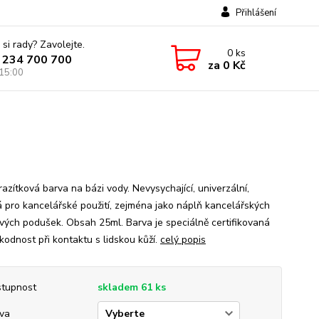
Přihlášení
 si rady? Zavolejte.
0
ks
 234 700 700
za
0 Kč
 15:00
azítková barva na bázi vody. Nevysychající, univerzální,
 pro kancelářské použití, zejména jako náplň kancelářských
ových podušek. Obsah 25ml. Barva je speciálně certifikovaná
kodnost při kontaktu s lidskou kůží.
celý popis
tupnost
skladem 61 ks
va