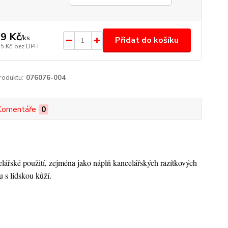
9 Kč
/
ks
Přidat do košíku
35 Kč
bez DPH
roduktu:
076076-004
Komentáře
0
elářské použití, zejména jako náplň kancelářských razítkových
 s lidskou kůží.