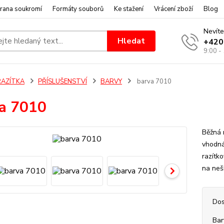
rana soukromí
Formáty souborů
Ke stažení
Vrácení zboží
Blog
Nevíte
Hledat
+420
9:00 -
RAZÍTKA
PŘÍSLUŠENSTVÍ
BARVY
barva 7010
a 7010
Běžná r
vhodná
razítk
na neš
Dos
Bar