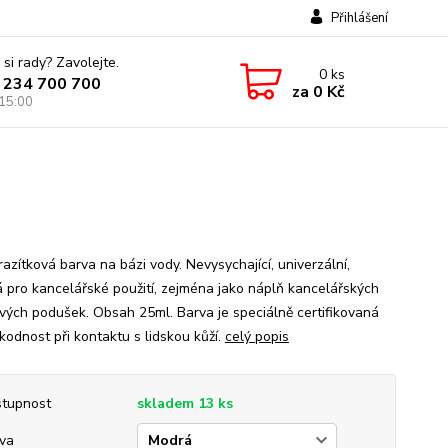
Přihlášení
 si rady? Zavolejte.
0
ks
 234 700 700
za
0 Kč
 15:00
azítková barva na bázi vody. Nevysychající, univerzální,
 pro kancelářské použití, zejména jako náplň kancelářských
ových podušek. Obsah 25ml. Barva je speciálně certifikovaná
kodnost při kontaktu s lidskou kůží.
celý popis
tupnost
skladem 13 ks
va