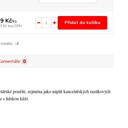
9 Kč
/
ks
Přidat do košíku
35 Kč
bez DPH
roduktu:
-4
Komentáře
0
elářské použití, zejména jako náplň kancelářských razítkových
 s lidskou kůží.