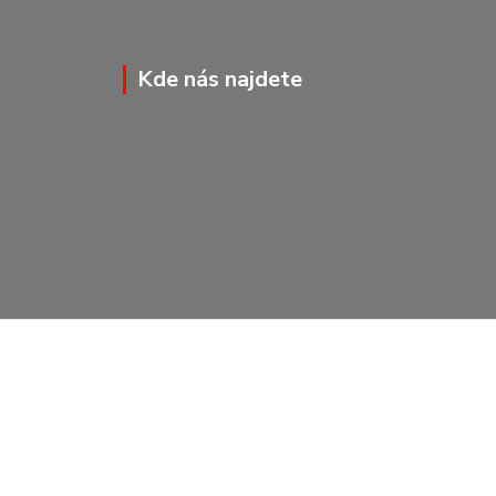
Kde nás najdete
Vytvořeno na
Eshop-rychle.cz