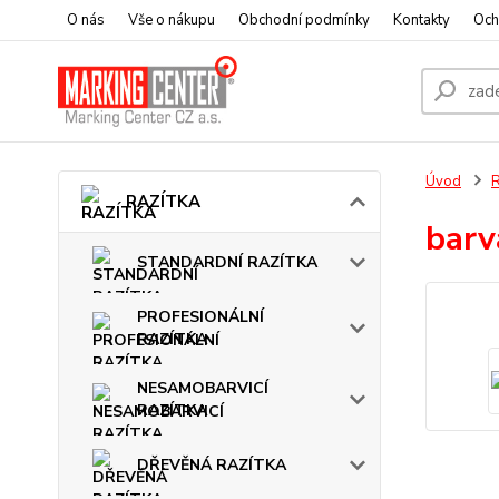
O nás
Vše o nákupu
Obchodní podmínky
Kontakty
Och
Úvod
RAZÍTKA
barv
STANDARDNÍ RAZÍTKA
PROFESIONÁLNÍ
RAZÍTKA
NESAMOBARVICÍ
RAZÍTKA
DŘEVĚNÁ RAZÍTKA