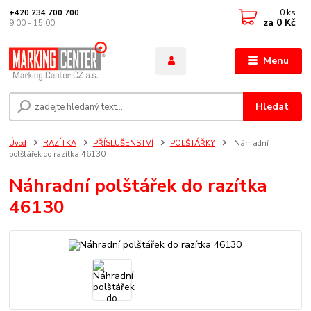
0
ks
+420 234 700 700
za
0 Kč
9:00 - 15:00
Menu
Hledat
Úvod
RAZÍTKA
PŘÍSLUŠENSTVÍ
POLŠTÁŘKY
Náhradní
polštářek do razítka 46130
Náhradní polštářek do razítka
46130