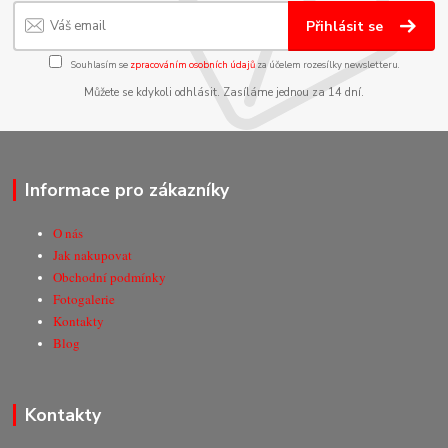
Přihlásit se
Souhlasím se
zpracováním osobních údajů
za účelem rozesílky newsletteru.
Můžete se kdykoli odhlásit. Zasíláme jednou za 14 dní.
Informace pro zákazníky
O nás
Jak nakupovat
Obchodní podmínky
Fotogalerie
Kontakty
Blog
Kontakty