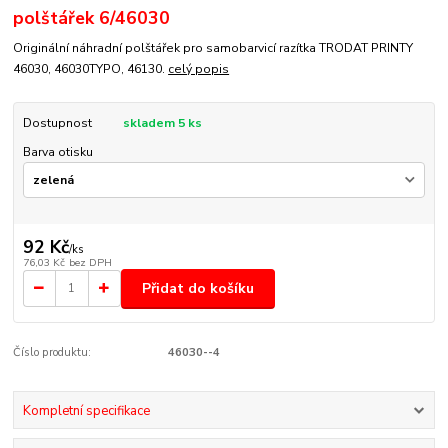
polštářek 6/46030
Originální náhradní polštářek pro samobarvicí razítka TRODAT PRINTY
46030, 46030TYPO, 46130.
celý popis
Dostupnost
skladem 5 ks
Barva otisku
92 Kč
/
ks
76,03 Kč
bez DPH
Přidat do košíku
Číslo produktu:
46030--4
Kompletní specifikace