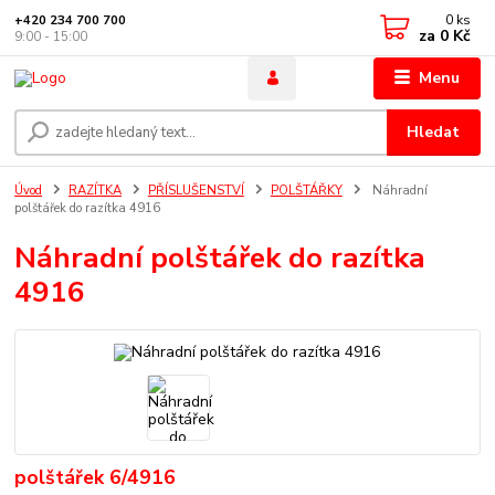
0
ks
+420 234 700 700
za
0 Kč
9:00 - 15:00
Menu
Hledat
Úvod
RAZÍTKA
PŘÍSLUŠENSTVÍ
POLŠTÁŘKY
Náhradní
polštářek do razítka 4916
Náhradní polštářek do razítka
4916
polštářek 6/4916