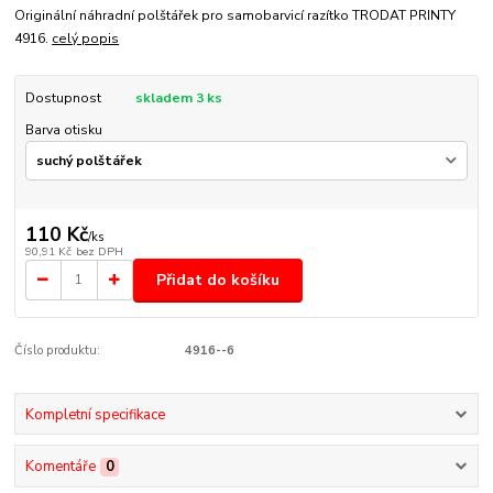
Originální náhradní polštářek pro samobarvicí razítko TRODAT PRINTY
4916.
celý popis
Dostupnost
skladem 3 ks
Barva otisku
110 Kč
/
ks
90,91 Kč
bez DPH
Přidat do košíku
Číslo produktu:
4916--6
Kompletní specifikace
Komentáře
0