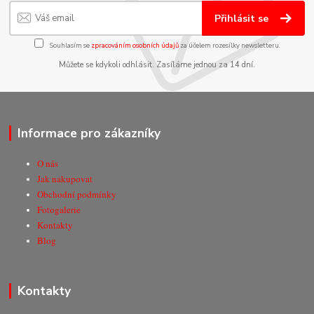
Přihlásit se
Souhlasím se
zpracováním osobních údajů
za účelem rozesílky newsletteru.
Můžete se kdykoli odhlásit. Zasíláme jednou za 14 dní.
Informace pro zákazníky
O nás
Jak nakupovat
Obchodní podmínky
Fotogalerie
Kontakty
Blog
Kontakty