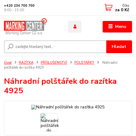
0
ks
+420 234 700 700
za
0 Kč
9:00 - 15:00
Menu
Hledat
Úvod
RAZÍTKA
PŘÍSLUŠENSTVÍ
POLŠTÁŘKY
Náhradní
polštářek do razítka 4925
Náhradní polštářek do razítka
4925