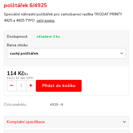
polštářek 6/4925
Speciální náhradní polštářek pro samobarvicí razítka TRODAT PRINTY
4925 a 4925 TYPO.
celý popis
Dostupnost
skladem 3 ks
Barva otisku
114 Kč
/
ks
94,21 Kč
bez DPH
Přidat do košíku
Číslo produktu:
4925--6
Kompletní specifikace