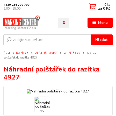
0
ks
+420 234 700 700
za
0 Kč
9:00 - 15:00
Menu
Hledat
Úvod
RAZÍTKA
PŘÍSLUŠENSTVÍ
POLŠTÁŘKY
Náhradní
polštářek do razítka 4927
Náhradní polštářek do razítka
4927