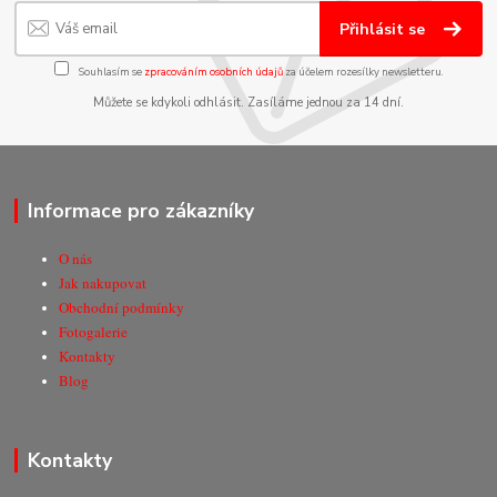
Přihlásit se
Souhlasím se
zpracováním osobních údajů
za účelem rozesílky newsletteru.
Můžete se kdykoli odhlásit. Zasíláme jednou za 14 dní.
Informace pro zákazníky
O nás
Jak nakupovat
Obchodní podmínky
Fotogalerie
Kontakty
Blog
Kontakty