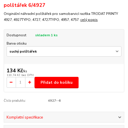
polštářek 6/4927
Originální náhradní polštářek pro samobarvicí razítka TRODAT PRINTY
4927, 4927TYPO, 4727, 4727TYPO, 4957, 4757.
celý popis
Dostupnost
skladem 1 ks
Barva otisku
134 Kč
/
ks
110,74 Kč
bez DPH
Přidat do košíku
Číslo produktu:
4927--6
Kompletní specifikace