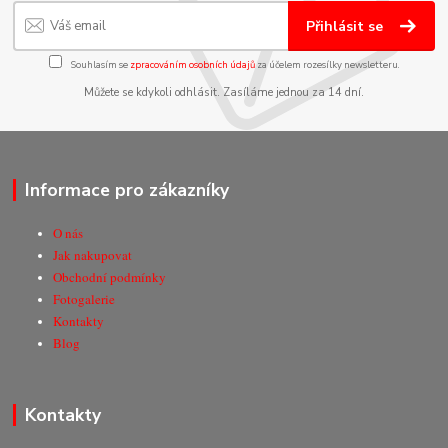
Přihlásit se
Souhlasím se
zpracováním osobních údajů
za účelem rozesílky newsletteru.
Můžete se kdykoli odhlásit. Zasíláme jednou za 14 dní.
Informace pro zákazníky
O nás
Jak nakupovat
Obchodní podmínky
Fotogalerie
Kontakty
Blog
Kontakty