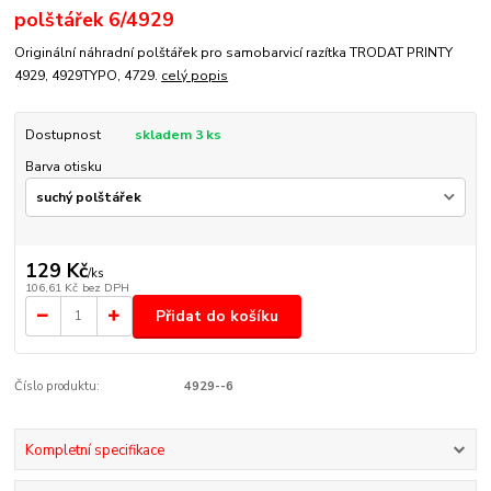
polštářek 6/4929
Originální náhradní polštářek pro samobarvicí razítka TRODAT PRINTY
4929, 4929TYPO, 4729.
celý popis
Dostupnost
skladem 3 ks
Barva otisku
129 Kč
/
ks
106,61 Kč
bez DPH
Přidat do košíku
Číslo produktu:
4929--6
Kompletní specifikace