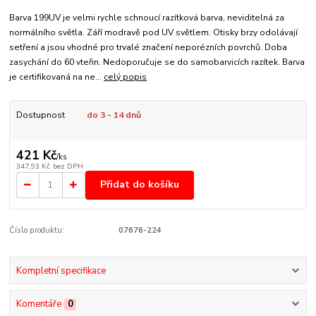
Barva 199UV je velmi rychle schnoucí razítková barva, neviditelná za
normálního světla. Září modravě pod UV světlem. Otisky brzy odolávají
setření a jsou vhodné pro trvalé značení neporézních povrchů. Doba
zasychání do 60 vteřin. Nedoporučuje se do samobarvicích razítek. Barva
je certifikovaná na ne...
celý popis
Dostupnost
do 3 - 14 dnů
421 Kč
/
ks
347,93 Kč
bez DPH
Přidat do košíku
Číslo produktu:
07676-224
Kompletní specifikace
Komentáře
0