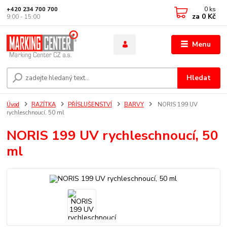
0
ks
+420 234 700 700
za
0 Kč
9:00 - 15:00
Menu
Hledat
Úvod
RAZÍTKA
PŘÍSLUŠENSTVÍ
BARVY
NORIS 199 UV
rychleschnoucí, 50 ml
NORIS 199 UV rychleschnoucí, 50
ml