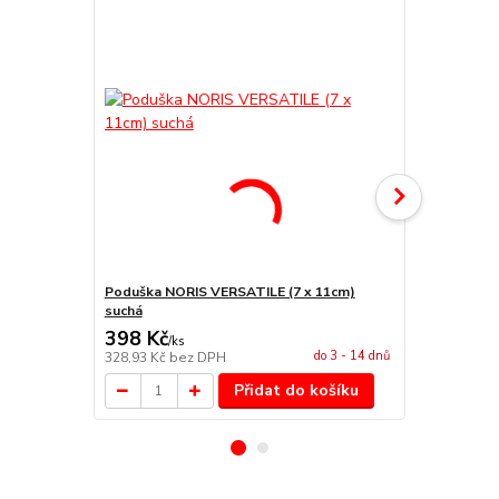
Poduška NORIS VERSATILE (7 x 11cm)
Poduška NO
suchá
398 Kč
502 Kč
/
ks
/
ks
do 3 - 14 dnů
328,93 Kč
bez DPH
414,88 Kč
be
Přidat do košíku