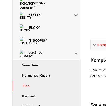
KARTONY
SEŠITY
BLOKY
TISKOPISY
Kompl
OBÁLKY
Komple
Smartline
Kvalitní o
delší stran
Harmanec-Kuvert
Elco
Barevné
Souvise