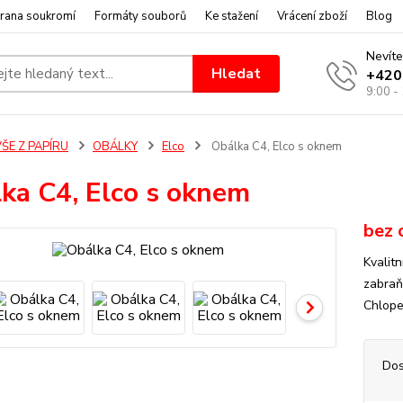
rana soukromí
Formáty souborů
Ke stažení
Vrácení zboží
Blog
Nevíte
Hledat
+420
9:00 -
ŠE Z PAPÍRU
OBÁLKY
Elco
Obálka C4, Elco s oknem
ka C4, Elco s oknem
bez 
Kvalit
zabraň
Chlope
Dos