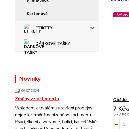
Bublinkové
Kartonové
TOP pro
ETIKETY
DÁRKOVÉ TAŠKY
Novinky
06.07.2024
Změny v sortimentu
Obálka 
7 Kč
Vzhledem k trvalému uzavření prodejny
/
k
5,79 Kč
dojde ke změně nabízeného sortimentu.
Psací, školní a výtvarné, balící, kancelářské
a archivační potřeby budeme...
číst celé