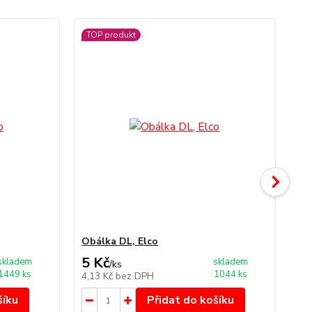
TOP produkt
Obálka DL, Elco
Ob
5 Kč
6 
skladem
skladem
/
ks
1449 ks
1044 ks
4,13 Kč
bez DPH
4,9
šíku
Přidat do košíku