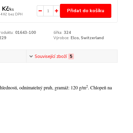
 Kč
/
ks
Přidat do košíku
74 Kč
bez DPH
roduktu:
01643-100
šířka:
324
229
Výrobce:
Elco, Switzerland
Související zboží
5
2
ůhlednosti, odnímatelný pruh, gramáž: 120 g/m
. Chlopeň na