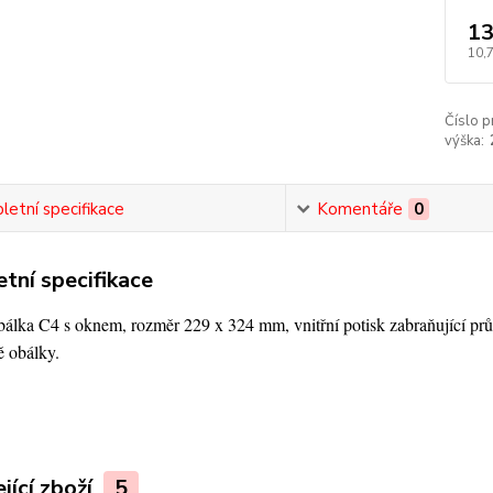
13
10,
Číslo p
výška:
etní specifikace
Komentáře
0
tní specifikace
bálka C4 s oknem, rozměr 229 x 324 mm, vnitřní potisk zabraňující pr
ě obálky.
jící zboží
5