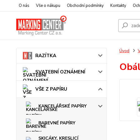
O nás
Vše o nákupu
Obchodní podmínky
Kontakty
Och
Úvod
V
RAZÍTKA
Obál
SVATEBNÍ OZNÁMENÍ
VŠE Z PAPÍRU
KANCELÁŘSKÉ PAPÍRY
BAREVNÉ PAPÍRY
SKICÁKY, KRESLICÍ