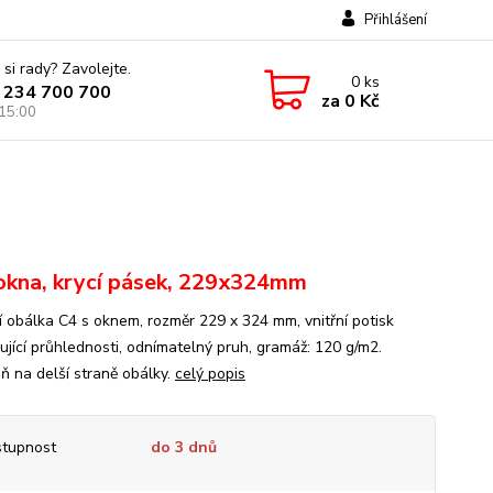
Přihlášení
 si rady? Zavolejte.
0
ks
 234 700 700
za
0 Kč
 15:00
okna, krycí pásek, 229x324mm
ní obálka C4 s oknem, rozměr 229 x 324 mm, vnitřní potisk
ující průhlednosti, odnímatelný pruh, gramáž: 120 g/m2.
ň na delší straně obálky.
celý popis
tupnost
do 3 dnů