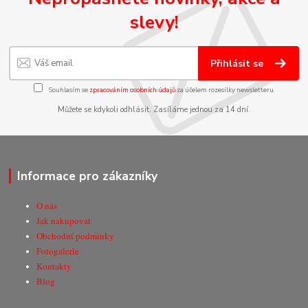
slevy!
Přihlásit se
Souhlasím se
zpracováním osobních údajů
za účelem rozesílky newsletteru.
Můžete se kdykoli odhlásit. Zasíláme jednou za 14 dní.
Informace pro zákazníky
O nás
Jak nakupovat
Obchodní podmínky
Fotogalerie
Kontakty
Blog