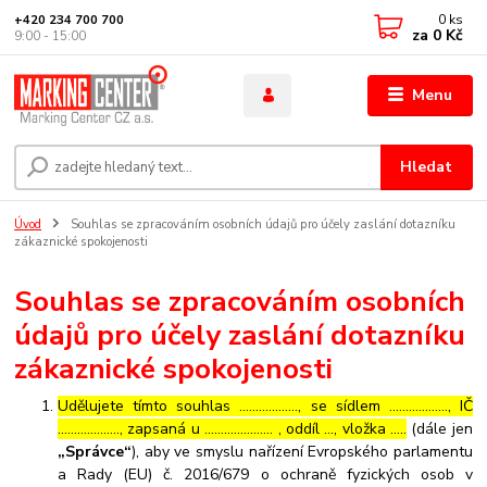
0
ks
+420 234 700 700
za
0 Kč
9:00 - 15:00
Menu
Hledat
Úvod
Souhlas se zpracováním osobních údajů pro účely zaslání dotazníku
zákaznické spokojenosti
Souhlas se zpracováním osobních
údajů pro účely zaslání dotazníku
zákaznické spokojenosti
Udělujete tímto souhlas ……………..., se sídlem ………………, IČ
………………., zapsaná u ………………… , oddíl …, vložka …..
(dále jen
„Správce“
), aby ve smyslu nařízení Evropského parlamentu
a Rady (EU) č. 2016/679 o ochraně fyzických osob v