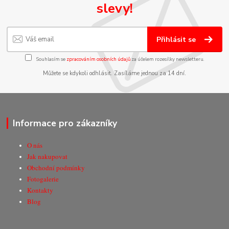
slevy!
Přihlásit se
Souhlasím se
zpracováním osobních údajů
za účelem rozesílky newsletteru.
Můžete se kdykoli odhlásit. Zasíláme jednou za 14 dní.
Informace pro zákazníky
O nás
Jak nakupovat
Obchodní podmínky
Fotogalerie
Kontakty
Blog