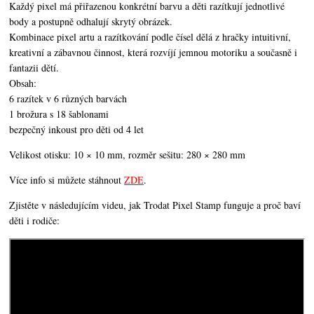
Každý pixel má přiřazenou konkrétní barvu a děti razítkují jednotlivé
body a postupně odhalují skrytý obrázek.
Kombinace pixel artu a razítkování podle čísel dělá z hračky intuitivní,
kreativní a zábavnou činnost, která rozvíjí jemnou motoriku a současně i
fantazii dětí.
Obsah:
6 razítek v 6 různých barvách
1 brožura s 18 šablonami
bezpečný inkoust pro děti od 4 let
Velikost otisku: 10 × 10 mm, rozměr sešitu: 280 × 280 mm
Více info si můžete stáhnout
ZDE
.
Zjistěte v následujícím videu, jak Trodat Pixel Stamp funguje a proč baví
děti i rodiče: