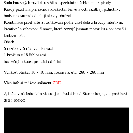
Sada barevných razítek a sešit se speciálními šablonami s pixely.
Každý pixel má přiřazenou konkrétní barvu a děti razítkují jednotlivé
body a postupně odhalují skrytý obrázek.
Kombinace pixel artu a razítkování podle čísel dělá z hračky intuitivní,
kreativní a zábavnou činnost, která rozvíjí jemnou motoriku a současně i
fantazii dětí.
Obsah:
6 razítek v 6 různých barvách
1 brožura s 18 šablonami
bezpečný inkoust pro děti od 4 let
Velikost otisku: 10 × 10 mm, rozměr sešitu: 280 × 280 mm
Více info si můžete stáhnout
ZDE
.
Zjistěte v následujícím videu, jak Trodat Pixel Stamp funguje a proč baví
děti i rodiče: