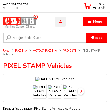
0
ks
+420 234 700 700
za
0 Kč
9:00 - 15:00
Menu
Hledat
Úvod
RAZÍTKA
HOTOVÁ RAZÍTKA
PRO DĚTI
PIXEL STAMP
Vehicles
PIXEL STAMP Vehicles
Kreativní sada razítek Pixel Stamp Vehicles
celý popis