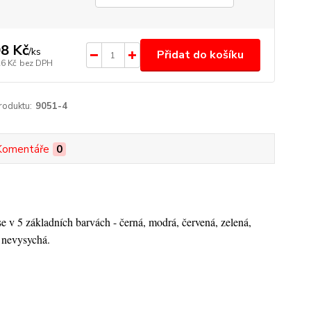
8 Kč
/
ks
Přidat do košíku
26 Kč
bez DPH
roduktu:
9051-4
Komentáře
0
 v 5 základních barvách - černá, modrá, červená, zelená,
u nevysychá.