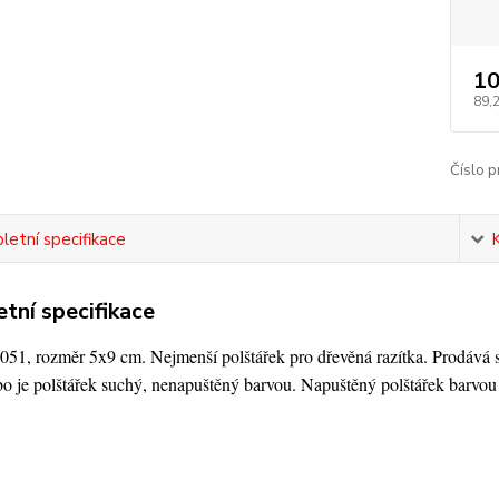
10
89,
Číslo p
etní specifikace
tní specifikace
51, rozměr 5x9 cm. Nejmenší polštářek pro dřevěná razítka. Prodává se
bo je polštářek suchý, nenapuštěný barvou. Napuštěný polštářek barvo