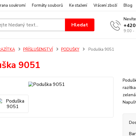
rana soukromí
Formáty souborů
Ke stažení
Vrácení zboží
Blog
Nevíte
Hledat
+420
9:00 -
RAZÍTKA
PŘÍSLUŠENSTVÍ
PODUŠKY
Poduška 9051
uška 9051
Podušk
razítk
zelená
Napušt
Dos
Bar