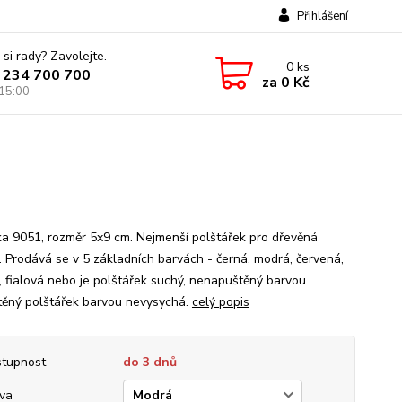
Přihlášení
 si rady? Zavolejte.
0
ks
 234 700 700
za
0 Kč
 15:00
a 9051, rozměr 5x9 cm. Nejmenší polštářek pro dřevěná
a. Prodává se v 5 základních barvách - černá, modrá, červená,
, fialová nebo je polštářek suchý, nenapuštěný barvou.
ěný polštářek barvou nevysychá.
celý popis
tupnost
do 3 dnů
va