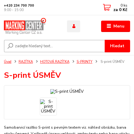
0
ks
+420 234 700 700
za
0 Kč
9:00 - 15:00
Menu
Hledat
Úvod
RAZÍTKA
HOTOVÁ RAZÍTKA
S-PRINTY
S-print ÚSMĚV
S-print ÚSMĚV
Samobarvicí razítko S-print s pevným textem viz. náhled obrázku, barva
otisku červená. V případě úpravy velikosti, změny textu nebo barvy otisku