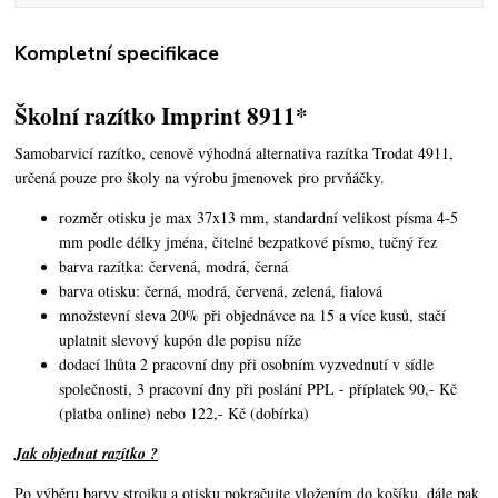
Kompletní specifikace
Školní razítko Imprint 8911*
Samobarvicí razítko, cenově výhodná alternativa razítka Trodat 4911,
určená pouze pro školy na výrobu jmenovek pro prvňáčky.
rozměr otisku je max 37x13 mm, standardní velikost písma 4-5
mm podle délky jména, čitelné bezpatkové písmo, tučný řez
barva razítka: červená, modrá, černá
barva otisku: černá, modrá, červená, zelená, fialová
množstevní sleva 20% při objednávce na 15 a více kusů, stačí
uplatnit slevový kupón dle popisu níže
dodací lhůta 2 pracovní dny při osobním vyzvednutí v sídle
společnosti, 3 pracovní dny při poslání PPL - příplatek 90,- Kč
(platba online) nebo 122,- Kč (dobírka)
Jak objednat razítko ?
Po výběru barvy strojku a otisku pokračujte vložením do košíku, dále pak