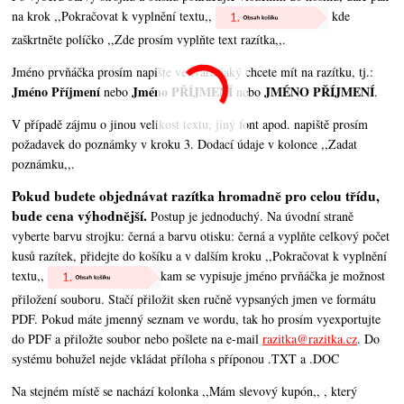
na krok ,,Pokračovat k vyplnění textu,,
kde
zaškrtněte políčko ,,Zde prosím vyplňte text razítka,,.
Jméno prvňáčka prosím napište ve tvaru jaký chcete mít na razítku, tj.:
Jméno Příjmení
Jméno PŘÍJMENÍ
JMÉNO PŘÍJMENÍ
nebo
nebo
.
V případě zájmu o jinou velikost textu, jiný font apod. napiště prosím
požadavek do poznámky v kroku 3. Dodací údaje v kolonce ,,Zadat
poznámku,,.
Pokud budete objednávat razítka hromadně pro celou třídu,
bude cena výhodnější.
Postup je jednoduchý. Na úvodní straně
vyberte barvu strojku: černá a barvu otisku: černá a vyplňte celkový počet
kusů razítek, přidejte do košíku a v dalším kroku ,,Pokračovat k vyplnění
textu,,
kam se vypisuje jméno prvňáčka je možnost
přiložení souboru. Stačí přiložit sken ručně vypsaných jmen ve formátu
PDF. Pokud máte jmenný seznam ve wordu, tak ho prosím vyexportujte
do PDF a přiložte soubor nebo pošlete na e-mail
razitka@razitka.cz
. Do
systému bohužel nejde vkládat příloha s příponou .TXT a .DOC
Na stejném místě se nachází kolonka ,,Mám slevový kupón,, , který