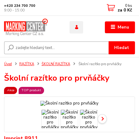
0
ks
+420 234 700 700
za
0 Kč
9:00 - 15:00
Menu
Hledat
Úvod
RAZÍTKA
ŠKOLNÍ RAZÍTKA
Školní razítko pro prvňáčky
Školní razítko pro prvňáčky
Akce
TOP produkt
Imprint 8911