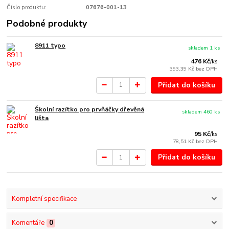
Číslo produktu:
07676-001-13
Podobné produkty
8911 typo
skladem 1 ks
476 Kč
/
ks
393,39 Kč
bez DPH
Přidat do košíku
Školní razítko pro prvňáčky dřevěná
skladem 460 ks
lišta
95 Kč
/
ks
78,51 Kč
bez DPH
Přidat do košíku
Kompletní specifikace
Komentáře
0