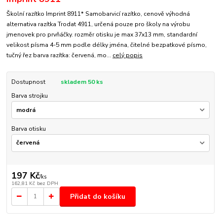
Školní razítko Imprint 8911* Samobarvicí razítko, cenově výhodná
alternativa razítka Trodat 4911, určená pouze pro školy na výrobu
jmenovek pro prvňáčky. rozměr otisku je max 37x13 mm, standardní
velikost písma 4-5 mm podle délky jména, čitelné bezpatkové písmo,
tučný řez barva razítka: červená, mo...
celý popis
Dostupnost
skladem 50 ks
Barva strojku
Barva otisku
197 Kč
/
ks
162,81 Kč
bez DPH
Přidat do košíku