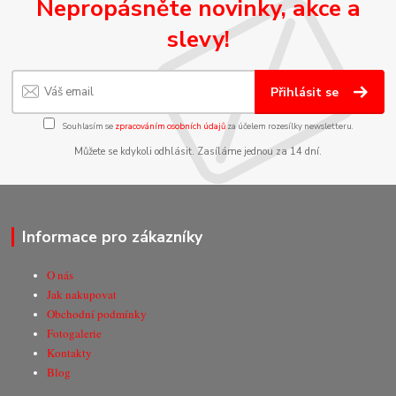
Nepropásněte novinky, akce a
slevy!
Přihlásit se
Souhlasím se
zpracováním osobních údajů
za účelem rozesílky newsletteru.
Můžete se kdykoli odhlásit. Zasíláme jednou za 14 dní.
Informace pro zákazníky
O nás
Jak nakupovat
Obchodní podmínky
Fotogalerie
Kontakty
Blog