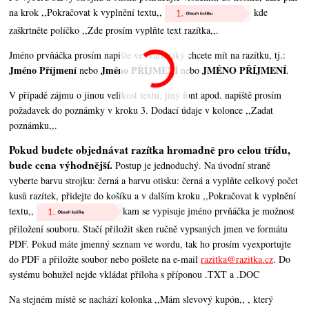
na krok ,,Pokračovat k vyplnění textu,,
kde
zaškrtněte políčko ,,Zde prosím vyplňte text razítka,,.
Jméno prvňáčka prosím napište ve tvaru jaký chcete mít na razítku, tj.:
Jméno Příjmení
Jméno PŘÍJMENÍ
JMÉNO PŘÍJMENÍ
nebo
nebo
.
V případě zájmu o jinou velikost textu, jiný font apod. napiště prosím
požadavek do poznámky v kroku 3. Dodací údaje v kolonce ,,Zadat
poznámku,,.
Pokud budete objednávat razítka hromadně pro celou třídu,
bude cena výhodnější.
Postup je jednoduchý. Na úvodní straně
vyberte barvu strojku: černá a barvu otisku: černá a vyplňte celkový počet
kusů razítek, přidejte do košíku a v dalším kroku ,,Pokračovat k vyplnění
textu,,
kam se vypisuje jméno prvňáčka je možnost
přiložení souboru. Stačí přiložit sken ručně vypsaných jmen ve formátu
PDF. Pokud máte jmenný seznam ve wordu, tak ho prosím vyexportujte
do PDF a přiložte soubor nebo pošlete na e-mail
razitka@razitka.cz
. Do
systému bohužel nejde vkládat příloha s příponou .TXT a .DOC
Na stejném místě se nachází kolonka ,,Mám slevový kupón,, , který