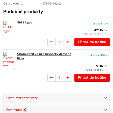
Číslo produktu:
07676-001-2
Podobné produkty
8911 typo
skladem 1 ks
476 Kč
/
ks
393,39 Kč
bez DPH
Přidat do košíku
Školní razítko pro prvňáčky dřevěná
skladem 460 ks
lišta
95 Kč
/
ks
78,51 Kč
bez DPH
Přidat do košíku
Kompletní specifikace
Komentáře
0