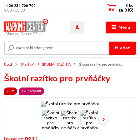
0
ks
+420 234 700 700
za
0 Kč
9:00 - 15:00
Menu
Hledat
Úvod
RAZÍTKA
ŠKOLNÍ RAZÍTKA
Školní razítko pro prvňáčky
Školní razítko pro prvňáčky
Akce
TOP produkt
Imprint 8911