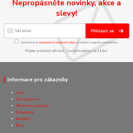
Nepropásněte novinky, akce a
slevy!
Přihlásit se
Souhlasím se
zpracováním osobních údajů
za účelem rozesílky newsletteru.
Můžete se kdykoli odhlásit. Zasíláme jednou za 14 dní.
Informace pro zákazníky
O nás
Jak nakupovat
Obchodní podmínky
Fotogalerie
Kontakty
Blog