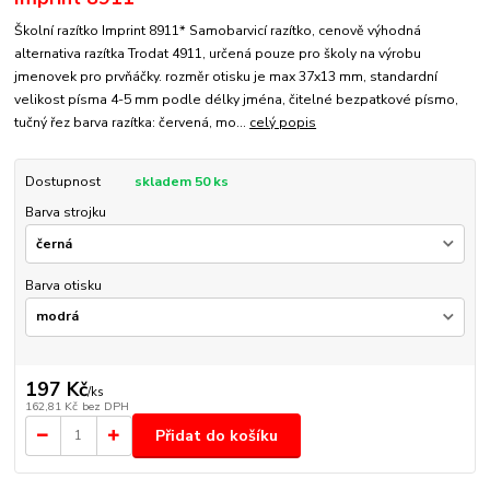
Školní razítko Imprint 8911* Samobarvicí razítko, cenově výhodná
alternativa razítka Trodat 4911, určená pouze pro školy na výrobu
jmenovek pro prvňáčky. rozměr otisku je max 37x13 mm, standardní
velikost písma 4-5 mm podle délky jména, čitelné bezpatkové písmo,
tučný řez barva razítka: červená, mo...
celý popis
Dostupnost
skladem 50 ks
Barva strojku
Barva otisku
197 Kč
/
ks
162,81 Kč
bez DPH
Přidat do košíku