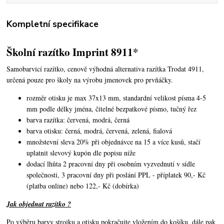
Kompletní specifikace
Školní razítko Imprint 8911*
Samobarvicí razítko, cenově výhodná alternativa razítka Trodat 4911,
určená pouze pro školy na výrobu jmenovek pro prvňáčky.
rozměr otisku je max 37x13 mm, standardní velikost písma 4-5
mm podle délky jména, čitelné bezpatkové písmo, tučný řez
barva razítka: červená, modrá, černá
barva otisku: černá, modrá, červená, zelená, fialová
množstevní sleva 20% při objednávce na 15 a více kusů, stačí
uplatnit slevový kupón dle popisu níže
dodací lhůta 2 pracovní dny při osobním vyzvednutí v sídle
společnosti, 3 pracovní dny při poslání PPL - příplatek 90,- Kč
(platba online) nebo 122,- Kč (dobírka)
Jak objednat razítko ?
Po výběru barvy strojku a otisku pokračujte vložením do košíku, dále pak