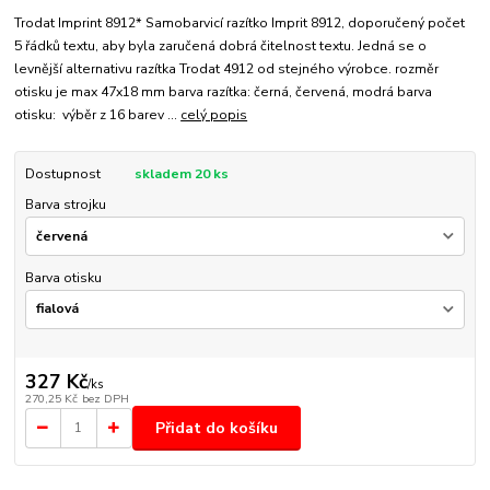
Trodat Imprint 8912* Samobarvicí razítko Imprit 8912, doporučený počet
5 řádků textu, aby byla zaručená dobrá čitelnost textu. Jedná se o
levnější alternativu razítka Trodat 4912 od stejného výrobce. rozměr
otisku je max 47x18 mm barva razítka: černá, červená, modrá barva
otisku: výběr z 16 barev ...
celý popis
Dostupnost
skladem 20 ks
Barva strojku
Barva otisku
327 Kč
/
ks
270,25 Kč
bez DPH
Přidat do košíku