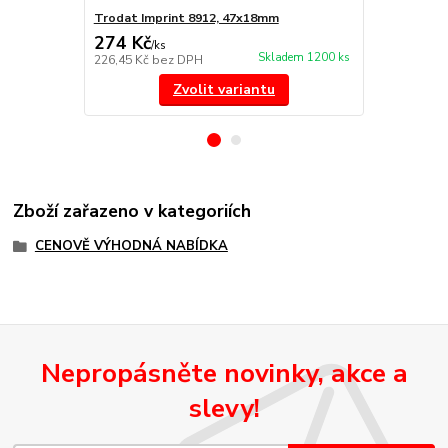
Trodat Imprint 8912, 47x18mm
Náhradní po
274 Kč
85 Kč
/
ks
/
ks
Skladem 1200 ks
226,45 Kč
bez DPH
70,25 Kč
bez
Zvolit variantu
Zboží zařazeno v kategoriích
CENOVĚ VÝHODNÁ NABÍDKA
Nepropásněte novinky, akce a
slevy!