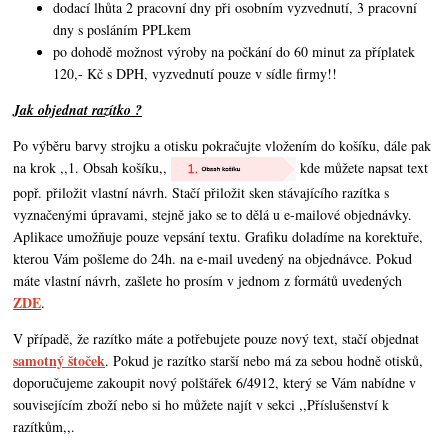
dodací lhůta 2 pracovní dny při osobním vyzvednutí, 3 pracovní
dny s posláním PPLkem
po dohodě možnost výroby na počkání do 60 minut za příplatek
120,- Kč s DPH, vyzvednutí pouze v sídle firmy!!
Jak objednat razítko ?
Po výběru barvy strojku a otisku pokračujte vložením do košíku, dále pak
na krok ,,1. Obsah košíku,,
kde můžete napsat text
popř. přiložit vlastní návrh. Stačí přiložit sken stávajícího razítka s
vyznačenými úpravami, stejně jako se to dělá u e-mailové objednávky.
Aplikace umožňuje pouze vepsání textu. Grafiku doladíme na korektuře,
kterou Vám pošleme do 24h. na e-mail uvedený na objednávce. Pokud
máte vlastní návrh,
zašlete ho prosím v jednom z formátů uvedených
ZDE
.
V případě, že razítko máte a potřebujete pouze nový text, stačí objednat
samotný štoček
. Pokud je razítko starší nebo má za sebou hodně otisků,
doporučujeme zakoupit nový polštářek 6/4912, který se Vám nabídne v
souvisejícím zboží nebo si ho můžete najít v sekci ,,Příslušenství k
razítkům,,.