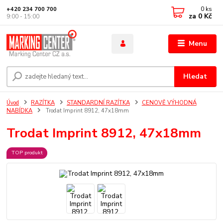
0
ks
+420 234 700 700
za
0 Kč
9:00 - 15:00
Menu
Hledat
Úvod
RAZÍTKA
STANDARDNÍ RAZÍTKA
CENOVĚ VÝHODNÁ
NABÍDKA
Trodat Imprint 8912, 47x18mm
Trodat Imprint 8912, 47x18mm
TOP produkt