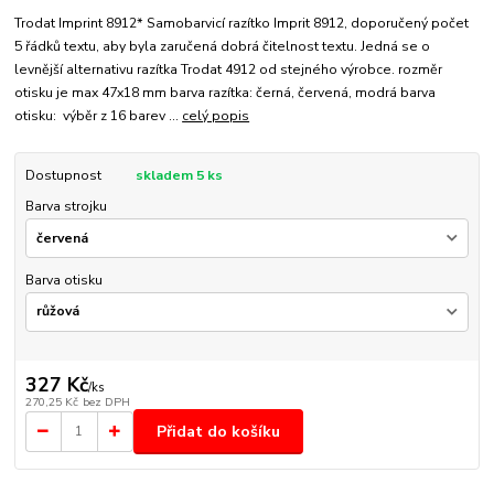
Trodat Imprint 8912* Samobarvicí razítko Imprit 8912, doporučený počet
5 řádků textu, aby byla zaručená dobrá čitelnost textu. Jedná se o
levnější alternativu razítka Trodat 4912 od stejného výrobce. rozměr
otisku je max 47x18 mm barva razítka: černá, červená, modrá barva
otisku: výběr z 16 barev ...
celý popis
Dostupnost
skladem 5 ks
Barva strojku
Barva otisku
327 Kč
/
ks
270,25 Kč
bez DPH
Přidat do košíku