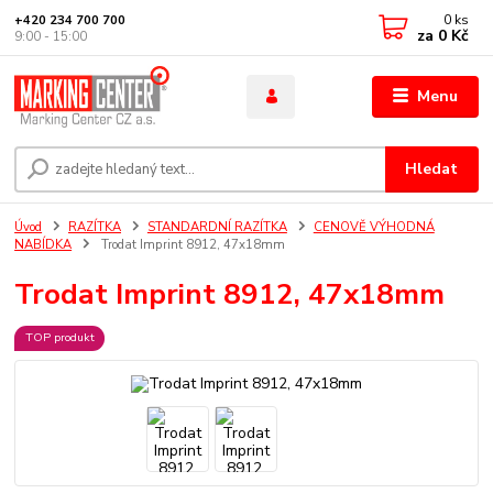
0
ks
+420 234 700 700
za
0 Kč
9:00 - 15:00
Menu
Hledat
Úvod
RAZÍTKA
STANDARDNÍ RAZÍTKA
CENOVĚ VÝHODNÁ
NABÍDKA
Trodat Imprint 8912, 47x18mm
Trodat Imprint 8912, 47x18mm
TOP produkt