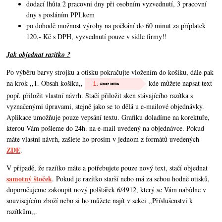
dodací lhůta 2 pracovní dny při osobním vyzvednutí, 3 pracovní
dny s posláním PPLkem
po dohodě možnost výroby na počkání do 60 minut za příplatek
120,- Kč s DPH, vyzvednutí pouze v sídle firmy!!
Jak objednat razítko ?
Po výběru barvy strojku a otisku pokračujte vložením do košíku, dále pak
na krok ,,1. Obsah košíku,,
kde můžete napsat text
popř. přiložit vlastní návrh. Stačí přiložit sken stávajícího razítka s
vyznačenými úpravami, stejně jako se to dělá u e-mailové objednávky.
Aplikace umožňuje pouze vepsání textu. Grafiku doladíme na korektuře,
kterou Vám pošleme do 24h. na e-mail uvedený na objednávce. Pokud
máte vlastní návrh,
zašlete ho prosím v jednom z formátů uvedených
ZDE
.
V případě, že razítko máte a potřebujete pouze nový text, stačí objednat
samotný štoček
. Pokud je razítko starší nebo má za sebou hodně otisků,
doporučujeme zakoupit nový polštářek 6/4912, který se Vám nabídne v
souvisejícím zboží nebo si ho můžete najít v sekci ,,Příslušenství k
razítkům,,.