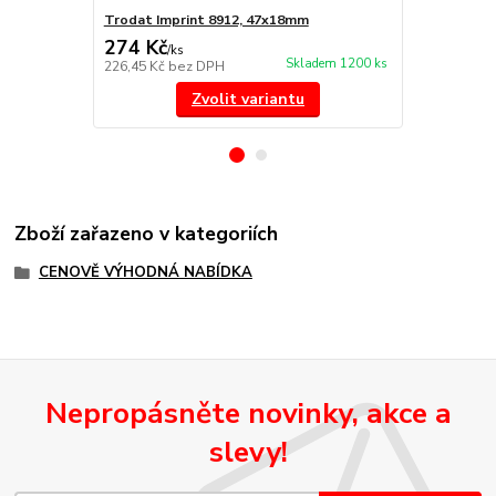
Trodat Imprint 8912, 47x18mm
Náhradní po
274 Kč
85 Kč
/
ks
/
ks
Skladem 1200 ks
226,45 Kč
bez DPH
70,25 Kč
bez
Zvolit variantu
Zboží zařazeno v kategoriích
CENOVĚ VÝHODNÁ NABÍDKA
Nepropásněte novinky, akce a
slevy!