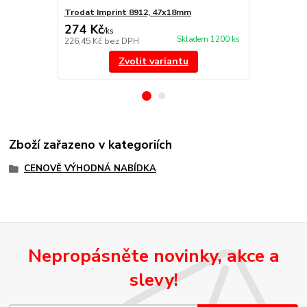
Trodat Imprint 8912, 47x18mm
Náhradní po
274 Kč
85 Kč
/
ks
/
ks
Skladem 1200 ks
226,45 Kč
bez DPH
70,25 Kč
bez
Zvolit variantu
Zboží zařazeno v kategoriích
CENOVĚ VÝHODNÁ NABÍDKA
Nepropásněte novinky, akce a
slevy!