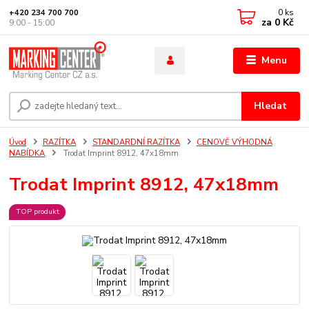
0
ks
+420 234 700 700
za
0 Kč
9:00 - 15:00
Menu
Hledat
Úvod
RAZÍTKA
STANDARDNÍ RAZÍTKA
CENOVĚ VÝHODNÁ
NABÍDKA
Trodat Imprint 8912, 47x18mm
Trodat Imprint 8912, 47x18mm
TOP produkt