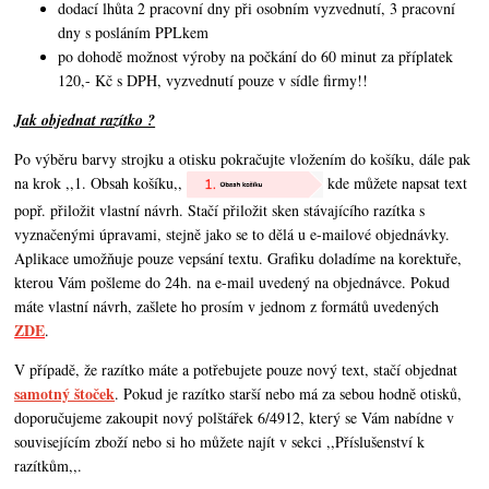
dodací lhůta 2 pracovní dny při osobním vyzvednutí, 3 pracovní
dny s posláním PPLkem
po dohodě možnost výroby na počkání do 60 minut za příplatek
120,- Kč s DPH, vyzvednutí pouze v sídle firmy!!
Jak objednat razítko ?
Po výběru barvy strojku a otisku pokračujte vložením do košíku, dále pak
na krok ,,1. Obsah košíku,,
kde můžete napsat text
popř. přiložit vlastní návrh. Stačí přiložit sken stávajícího razítka s
vyznačenými úpravami, stejně jako se to dělá u e-mailové objednávky.
Aplikace umožňuje pouze vepsání textu. Grafiku doladíme na korektuře,
kterou Vám pošleme do 24h. na e-mail uvedený na objednávce. Pokud
máte vlastní návrh,
zašlete ho prosím v jednom z formátů uvedených
ZDE
.
V případě, že razítko máte a potřebujete pouze nový text, stačí objednat
samotný štoček
. Pokud je razítko starší nebo má za sebou hodně otisků,
doporučujeme zakoupit nový polštářek 6/4912, který se Vám nabídne v
souvisejícím zboží nebo si ho můžete najít v sekci ,,Příslušenství k
razítkům,,.