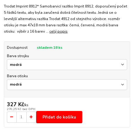
Trodat Imprint 8912* Samobarvicí razítko Imprit 8912, doporučený počet
5 řádků textu, aby byla zaručená dobrá čitelnost textu. Jedná se o
levnější alternativu razítka Trodat 4912 od stejného výrobce. rozměr
otisku je max 47x18 mm barva razítka: černá, červená, modrá barva
otisku: výběr z 16 barev ...
celý popis
Dostupnost
skladem 18 ks
Barva strojku
Barva otisku
327 Kč
/
ks
270,25 Kč
bez DPH
Přidat do košíku