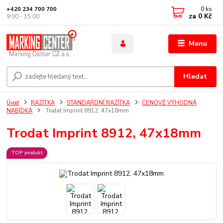
0
ks
+420 234 700 700
za
0 Kč
9:00 - 15:00
Menu
Hledat
Úvod
RAZÍTKA
STANDARDNÍ RAZÍTKA
CENOVĚ VÝHODNÁ
NABÍDKA
Trodat Imprint 8912, 47x18mm
Trodat Imprint 8912, 47x18mm
TOP produkt