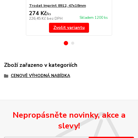
Trodat Imprint 8912, 47x18mm
Náhradní po
274 Kč
85 Kč
/
ks
/
ks
Skladem 1200 ks
226,45 Kč
bez DPH
70,25 Kč
bez
Zvolit variantu
Zboží zařazeno v kategoriích
CENOVĚ VÝHODNÁ NABÍDKA
Nepropásněte novinky, akce a
slevy!