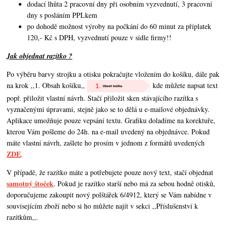
dodací lhůta 2 pracovní dny při osobním vyzvednutí, 3 pracovní
dny s posláním PPLkem
po dohodě možnost výroby na počkání do 60 minut za příplatek
120,- Kč s DPH, vyzvednutí pouze v sídle firmy!!
Jak objednat razítko ?
Po výběru barvy strojku a otisku pokračujte vložením do košíku, dále pak
na krok ,,1. Obsah košíku,,
kde můžete napsat text
popř. přiložit vlastní návrh. Stačí přiložit sken stávajícího razítka s
vyznačenými úpravami, stejně jako se to dělá u e-mailové objednávky.
Aplikace umožňuje pouze vepsání textu. Grafiku doladíme na korektuře,
kterou Vám pošleme do 24h. na e-mail uvedený na objednávce. Pokud
máte vlastní návrh,
zašlete ho prosím v jednom z formátů uvedených
ZDE
.
V případě, že razítko máte a potřebujete pouze nový text, stačí objednat
samotný štoček
. Pokud je razítko starší nebo má za sebou hodně otisků,
doporučujeme zakoupit nový polštářek 6/4912, který se Vám nabídne v
souvisejícím zboží nebo si ho můžete najít v sekci ,,Příslušenství k
razítkům,,.