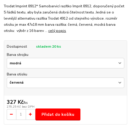
Trodat Imprint 8912* Samobarvicí razítko Imprit 8912, doporučený počet
5 řádků textu, aby byla zaručená dobrá čitelnost textu. Jedná se o
levnější alternativu razítka Trodat 4912 od stejného výrobce. rozměr
otisku je max 47x18 mm barva razítka: černá, červená, modrá barva
otisku: výběr z 16 barev ...
celý popis
Dostupnost
skladem 20 ks
Barva strojku
Barva otisku
327 Kč
/
ks
270,25 Kč
bez DPH
Přidat do košíku