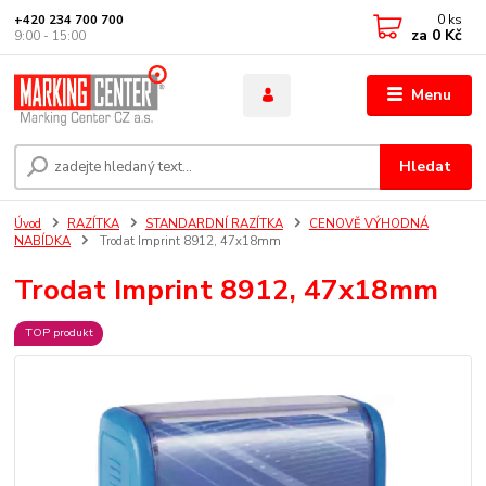
0
ks
+420 234 700 700
za
0 Kč
9:00 - 15:00
Menu
Hledat
Úvod
RAZÍTKA
STANDARDNÍ RAZÍTKA
CENOVĚ VÝHODNÁ
NABÍDKA
Trodat Imprint 8912, 47x18mm
Trodat Imprint 8912, 47x18mm
TOP produkt