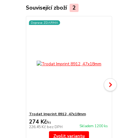
Související zboží
2
Doprava ZDARMA
TOP produkt
Trodat Imprint 8912, 47x18mm
Náhradní po
274 Kč
85 Kč
/
ks
/
ks
Skladem 1200 ks
226,45 Kč
bez DPH
70,25 Kč
bez
Zvolit variantu