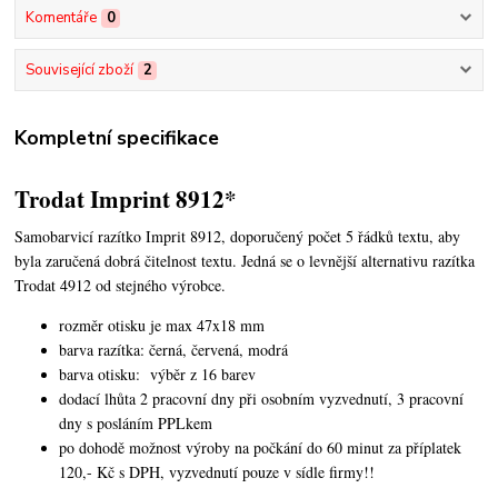
Komentáře
0
Související zboží
2
Kompletní specifikace
Trodat Imprint 8912*
Samobarvicí razítko Imprit 8912, doporučený počet 5 řádků textu,
aby
byla zaručená dobrá čitelnost textu. Jedná se o levnější alternativu razítka
Trodat 4912 od stejného výrobce.
rozměr otisku je max 47x18 mm
barva razítka: černá, červená, modrá
barva otisku: výběr z 16 barev
dodací lhůta 2 pracovní dny při osobním vyzvednutí, 3 pracovní
dny s posláním PPLkem
po dohodě možnost výroby na počkání do 60 minut za příplatek
120,- Kč s DPH, vyzvednutí pouze v sídle firmy!!