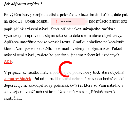
Jak objednat razítko ?
Po výběru barvy strojku a otisku pokračujte vložením do košíku, dále pak
na krok ,,1. Obsah košíku,,
kde můžete napsat text
popř. přiložit vlastní návrh. Stačí přiložit sken stávajícího razítka s
vyznačenými úpravami, stejně jako se to dělá u e-mailové objednávky.
Aplikace umožňuje pouze vepsání textu. Grafiku doladíme na korektuře,
kterou Vám pošleme do 24h. na e-mail uvedený na objednávce. Pokud
máte vlastní návrh,
zašlete ho prosím v jednom z formátů uvedených
ZDE
.
V případě, že razítko máte a potřebujete pouze nový text, stačí objednat
samotný štoček
. Pokud je razítko starší nebo má za sebou hodně otisků,
doporučujeme zakoupit nový polštářek 6/4912, který se Vám nabídne v
souvisejícím zboží nebo si ho můžete najít v sekci ,,Příslušenství k
razítkům,,.