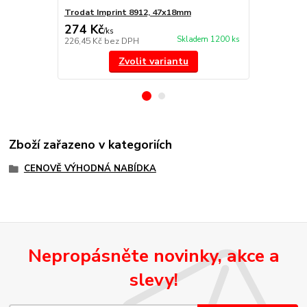
Trodat Imprint 8912, 47x18mm
Náhradní po
274 Kč
85 Kč
/
ks
/
ks
Skladem 1200 ks
226,45 Kč
bez DPH
70,25 Kč
bez
Zvolit variantu
Zboží zařazeno v kategoriích
CENOVĚ VÝHODNÁ NABÍDKA
Nepropásněte novinky, akce a
slevy!