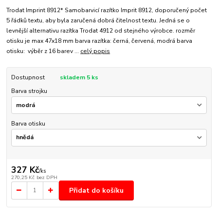
Trodat Imprint 8912* Samobarvicí razítko Imprit 8912, doporučený počet
5 řádků textu, aby byla zaručená dobrá čitelnost textu. Jedná se o
levnější alternativu razítka Trodat 4912 od stejného výrobce. rozměr
otisku je max 47x18 mm barva razítka: černá, červená, modrá barva
otisku: výběr z 16 barev ...
celý popis
Dostupnost
skladem 5 ks
Barva strojku
Barva otisku
327 Kč
/
ks
270,25 Kč
bez DPH
Přidat do košíku