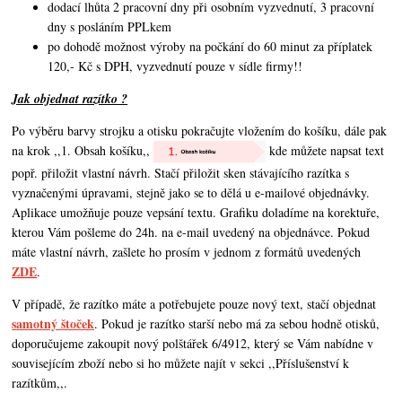
dodací lhůta 2 pracovní dny při osobním vyzvednutí, 3 pracovní
dny s posláním PPLkem
po dohodě možnost výroby na počkání do 60 minut za příplatek
120,- Kč s DPH, vyzvednutí pouze v sídle firmy!!
Jak objednat razítko ?
Po výběru barvy strojku a otisku pokračujte vložením do košíku, dále pak
na krok ,,1. Obsah košíku,,
kde můžete napsat text
popř. přiložit vlastní návrh. Stačí přiložit sken stávajícího razítka s
vyznačenými úpravami, stejně jako se to dělá u e-mailové objednávky.
Aplikace umožňuje pouze vepsání textu. Grafiku doladíme na korektuře,
kterou Vám pošleme do 24h. na e-mail uvedený na objednávce. Pokud
máte vlastní návrh,
zašlete ho prosím v jednom z formátů uvedených
ZDE
.
V případě, že razítko máte a potřebujete pouze nový text, stačí objednat
samotný štoček
. Pokud je razítko starší nebo má za sebou hodně otisků,
doporučujeme zakoupit nový polštářek 6/4912, který se Vám nabídne v
souvisejícím zboží nebo si ho můžete najít v sekci ,,Příslušenství k
razítkům,,.