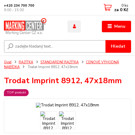
0
ks
+420 234 700 700
za
0 Kč
9:00 - 15:00
Menu
Hledat
Úvod
RAZÍTKA
STANDARDNÍ RAZÍTKA
CENOVĚ VÝHODNÁ
NABÍDKA
Trodat Imprint 8912, 47x18mm
Trodat Imprint 8912, 47x18mm
TOP produkt