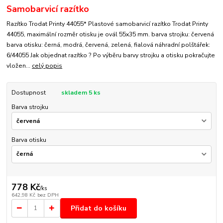
Samobarvicí razítko
Razítko Trodat Printy 44055* Plastové samobarvicí razítko Trodat Printy
44055, maximální rozměr otisku je ovál 55x35 mm. barva strojku: červená
barva otisku: černá, modrá, červená, zelená, fialová náhradní polštářek:
6/44055 Jak objednat razítko ? Po výběru barvy strojku a otisku pokračujte
vložen...
celý popis
Dostupnost
skladem 5 ks
Barva strojku
Barva otisku
778 Kč
/
ks
642,98 Kč
bez DPH
Přidat do košíku