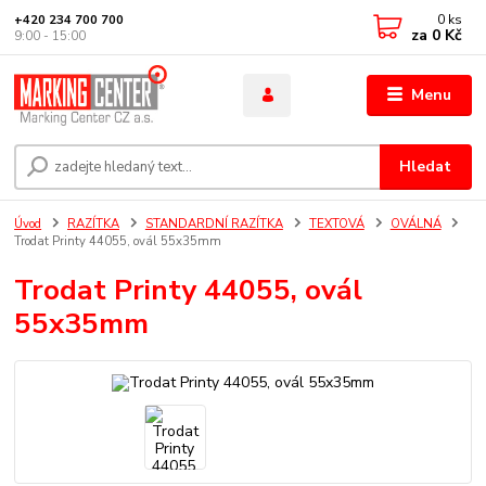
0
ks
+420 234 700 700
za
0 Kč
9:00 - 15:00
Menu
Hledat
Úvod
RAZÍTKA
STANDARDNÍ RAZÍTKA
TEXTOVÁ
OVÁLNÁ
Trodat Printy 44055, ovál 55x35mm
Trodat Printy 44055, ovál
55x35mm