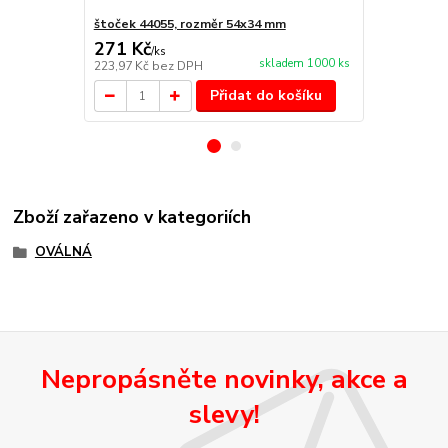
štoček 44055, rozměr 54x34 mm
Náhradní po
271 Kč
153 Kč
/
ks
/
ks
skladem 1000 ks
223,97 Kč
bez DPH
126,45 Kč
be
Přidat do košíku
Zboží zařazeno v kategoriích
OVÁLNÁ
Nepropásněte novinky, akce a
slevy!