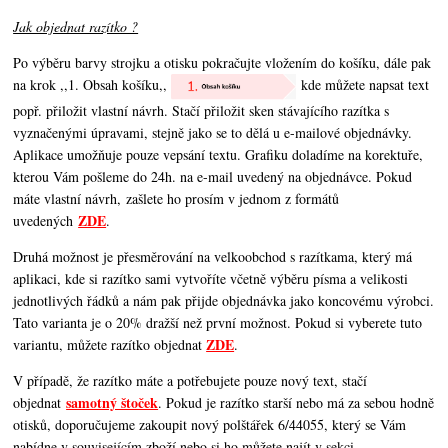
Jak objednat razítko ?
Po výběru barvy strojku a otisku pokračujte vložením do košíku, dále pak
na krok ,,1. Obsah košíku,,
kde můžete napsat text
popř. přiložit vlastní návrh. Stačí přiložit sken stávajícího razítka s
vyznačenými úpravami, stejně jako se to dělá u e-mailové objednávky.
Aplikace umožňuje pouze vepsání textu. Grafiku doladíme na korektuře,
kterou Vám pošleme do 24h. na e-mail uvedený na objednávce. Pokud
máte vlastní návrh, zašlete ho prosím v jednom z formátů
ZDE
uvedených
.
Druhá možnost je přesměrování na velkoobchod s razítkama, který má
aplikaci, kde si razítko sami vytvoříte včetně výběru písma a velikosti
jednotlivých řádků a nám pak přijde objednávka jako koncovému výrobci.
Tato varianta je o 20% dražší než první možnost. Pokud si vyberete tuto
ZDE
variantu, můžete razítko objednat
.
V případě, že razítko máte a potřebujete pouze nový text, stačí
samotný štoček
objednat
. Pokud je razítko starší nebo má za sebou hodně
otisků, doporučujeme zakoupit nový polštářek 6/44055, který se Vám
nabídne v souvisejícím zboží nebo si ho můžete najít v sekci