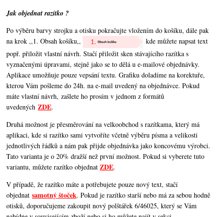
Jak objednat razítko ?
Po výběru barvy strojku a otisku pokračujte vložením do košíku, dále pak
na krok ,,1. Obsah košíku,,
kde můžete napsat text
popř. přiložit vlastní návrh. Stačí přiložit sken stávajícího razítka s
vyznačenými úpravami, stejně jako se to dělá u e-mailové objednávky.
Aplikace umožňuje pouze vepsání textu. Grafiku doladíme na korektuře,
kterou Vám pošleme do 24h. na e-mail uvedený na objednávce. Pokud
máte vlastní návrh, zašlete ho prosím v jednom z formátů
ZDE
uvedených
.
Druhá možnost je přesměrování na velkoobchod s razítkama, který má
aplikaci, kde si razítko sami vytvoříte včetně výběru písma a velikosti
jednotlivých řádků a nám pak přijde objednávka jako koncovému výrobci.
Tato varianta je o 20% dražší než první možnost. Pokud si vyberete tuto
ZDE
variantu, můžete razítko objednat
.
V případě, že razítko máte a potřebujete pouze nový text, stačí
samotný štoček
objednat
. Pokud je razítko starší nebo má za sebou hodně
otisků, doporučujeme zakoupit nový polštářek 6/46025, který se Vám
nabídne v souvisejícím zboží nebo si ho můžete najít v sekci