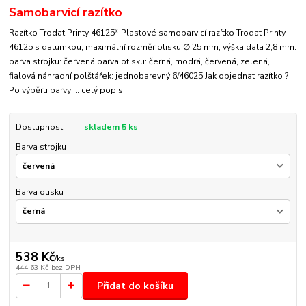
Samobarvicí razítko
Razítko Trodat Printy 46125* Plastové samobarvicí razítko Trodat Printy
46125 s datumkou, maximální rozměr otisku ∅ 25 mm, výška data 2,8 mm.
barva strojku: červená barva otisku: černá, modrá, červená, zelená,
fialová náhradní polštářek: jednobarevný 6/46025 Jak objednat razítko ?
Po výběru barvy ...
celý popis
Dostupnost
skladem 5 ks
Barva strojku
Barva otisku
538 Kč
/
ks
444,63 Kč
bez DPH
Přidat do košíku