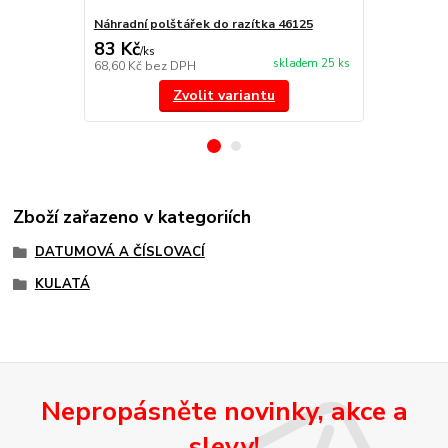
Náhradní polštářek do razítka 46125
štoček 4612
83 Kč
175 Kč
/
ks
/
ks
skladem 25 ks
68,60 Kč
bez DPH
144,63 Kč
be
Zvolit variantu
Zboží zařazeno v kategoriích
DATUMOVÁ A ČÍSLOVACÍ
KULATÁ
Nepropásněte novinky, akce a
slevy!