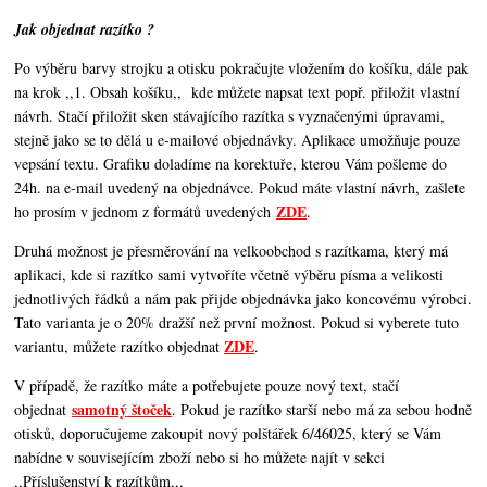
Jak objednat razítko ?
Po výběru barvy strojku a otisku pokračujte vložením do košíku, dále pak
na krok ,,1. Obsah košíku,,
kde můžete napsat text popř. přiložit vlastní
návrh. Stačí přiložit sken stávajícího razítka s vyznačenými úpravami,
stejně jako se to dělá u e-mailové objednávky. Aplikace umožňuje pouze
vepsání textu. Grafiku doladíme na korektuře, kterou Vám pošleme do
24h. na e-mail uvedený na objednávce. Pokud máte vlastní návrh, zašlete
ZDE
ho prosím v jednom z formátů uvedených
.
Druhá možnost je přesměrování na velkoobchod s razítkama, který má
aplikaci, kde si razítko sami vytvoříte včetně výběru písma a velikosti
jednotlivých řádků a nám pak přijde objednávka jako koncovému výrobci.
Tato varianta je o 20% dražší než první možnost. Pokud si vyberete tuto
ZDE
variantu, můžete razítko objednat
.
V případě, že razítko máte a potřebujete pouze nový text, stačí
samotný štoček
objednat
. Pokud je razítko starší nebo má za sebou hodně
otisků, doporučujeme zakoupit nový polštářek 6/46025, který se Vám
nabídne v souvisejícím zboží nebo si ho můžete najít v sekci
,,Příslušenství k razítkům,,.