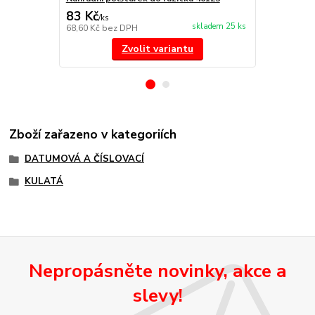
83 Kč
175 Kč
/
ks
/
ks
skladem 25 ks
68,60 Kč
bez DPH
144,63 Kč
be
Zvolit variantu
Zboží zařazeno v kategoriích
DATUMOVÁ A ČÍSLOVACÍ
KULATÁ
Nepropásněte novinky, akce a
slevy!