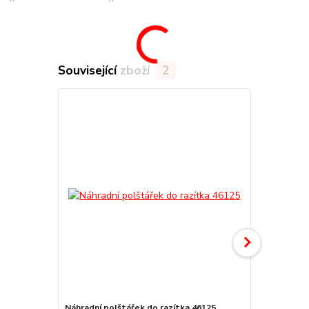
Související zboží
2
Náhradní polštářek do razítka 46125
štoček 4612