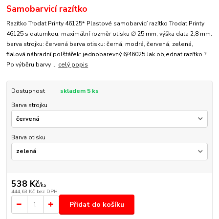
Samobarvicí razítko
Razítko Trodat Printy 46125* Plastové samobarvicí razítko Trodat Printy
46125 s datumkou, maximální rozměr otisku ∅ 25 mm, výška data 2,8 mm.
barva strojku: červená barva otisku: černá, modrá, červená, zelená,
fialová náhradní polštářek: jednobarevný 6/46025 Jak objednat razítko ?
Po výběru barvy ...
celý popis
Dostupnost
skladem 5 ks
Barva strojku
Barva otisku
538 Kč
/
ks
444,63 Kč
bez DPH
Přidat do košíku