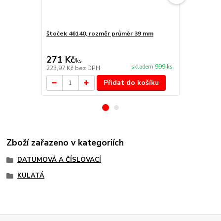
štoček 46140, rozměr průměr 39 mm
Náhradní po
cena od
147 Kč
/
ks
271 Kč
/
ks
cena od
skladem 999 ks
223,97 Kč
bez DPH
121,49 Kč
be
Přidat do košíku
Zboží zařazeno v kategoriích
DATUMOVÁ A ČÍSLOVACÍ
KULATÁ