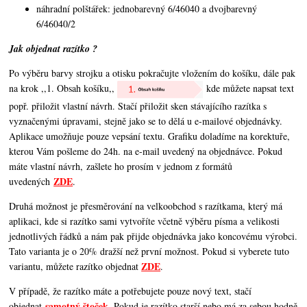
náhradní polštářek: jednobarevný 6/46040 a dvojbarevný
6/46040/2
Jak objednat razítko ?
Po výběru barvy strojku a otisku pokračujte vložením do košíku, dále pak
na krok ,,1. Obsah košíku,,
kde můžete napsat text
popř. přiložit vlastní návrh. Stačí přiložit sken stávajícího razítka s
vyznačenými úpravami, stejně jako se to dělá u e-mailové objednávky.
Aplikace umožňuje pouze vepsání textu. Grafiku doladíme na korektuře,
kterou Vám pošleme do 24h. na e-mail uvedený na objednávce. Pokud
máte vlastní návrh, zašlete ho prosím v jednom z formátů
ZDE
uvedených
.
Druhá možnost je přesměrování na velkoobchod s razítkama, který má
aplikaci, kde si razítko sami vytvoříte včetně výběru písma a velikosti
jednotlivých řádků a nám pak přijde objednávka jako koncovému výrobci.
Tato varianta je o 20% dražší než první možnost. Pokud si vyberete tuto
ZDE
variantu, můžete razítko objednat
.
V případě, že razítko máte a potřebujete pouze nový text, stačí
samotný štoček
objednat
. Pokud je razítko starší nebo má za sebou hodně