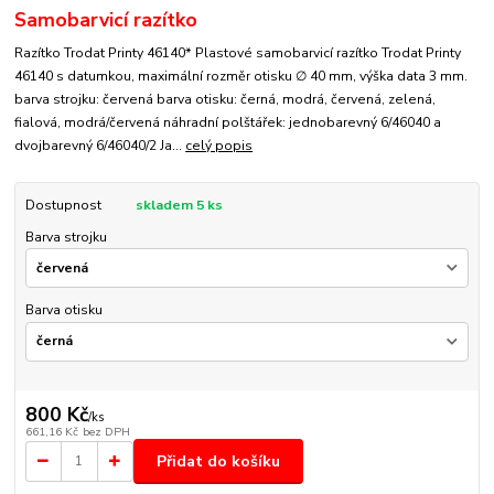
Samobarvicí razítko
Razítko Trodat Printy 46140* Plastové samobarvicí razítko Trodat Printy
46140 s datumkou, maximální rozměr otisku ∅ 40 mm, výška data 3 mm.
barva strojku: červená barva otisku: černá, modrá, červená, zelená,
fialová, modrá/červená náhradní polštářek: jednobarevný 6/46040 a
dvojbarevný 6/46040/2 Ja...
celý popis
Dostupnost
skladem 5 ks
Barva strojku
Barva otisku
800 Kč
/
ks
661,16 Kč
bez DPH
Přidat do košíku