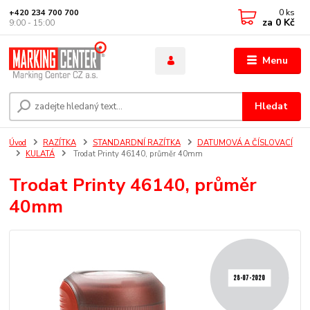
0
ks
+420 234 700 700
za
0 Kč
9:00 - 15:00
Menu
Hledat
Úvod
RAZÍTKA
STANDARDNÍ RAZÍTKA
DATUMOVÁ A ČÍSLOVACÍ
KULATÁ
Trodat Printy 46140, průměr 40mm
Trodat Printy 46140, průměr
40mm