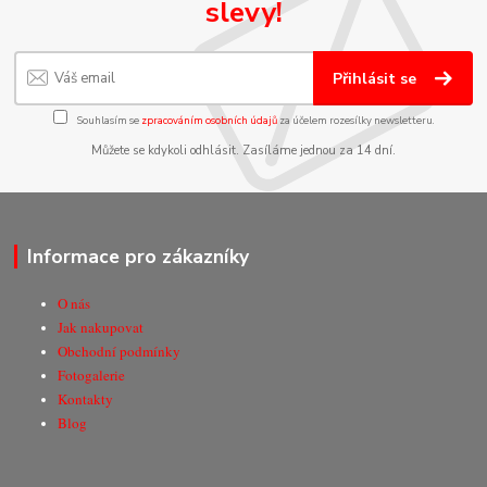
slevy!
Přihlásit se
Souhlasím se
zpracováním osobních údajů
za účelem rozesílky newsletteru.
Můžete se kdykoli odhlásit. Zasíláme jednou za 14 dní.
Informace pro zákazníky
O nás
Jak nakupovat
Obchodní podmínky
Fotogalerie
Kontakty
Blog