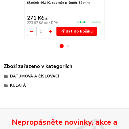
štoček 46140, rozměr průměr 39 mm
Náhradní po
cena od
147 Kč
/
ks
271 Kč
/
ks
cena od
skladem 999 ks
223,97 Kč
bez DPH
121,49 Kč
be
Přidat do košíku
Zboží zařazeno v kategoriích
DATUMOVÁ A ČÍSLOVACÍ
KULATÁ
Nepropásněte novinky, akce a