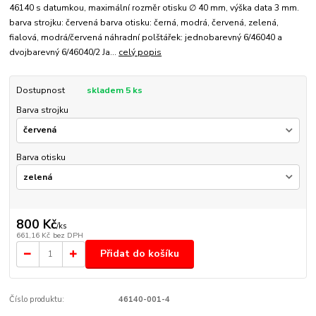
46140 s datumkou, maximální rozměr otisku ∅ 40 mm, výška data 3 mm.
barva strojku: červená barva otisku: černá, modrá, červená, zelená,
fialová, modrá/červená náhradní polštářek: jednobarevný 6/46040 a
dvojbarevný 6/46040/2 Ja...
celý popis
Dostupnost
skladem 5 ks
Barva strojku
Barva otisku
800 Kč
/
ks
661,16 Kč
bez DPH
Přidat do košíku
Číslo produktu:
46140-001-4