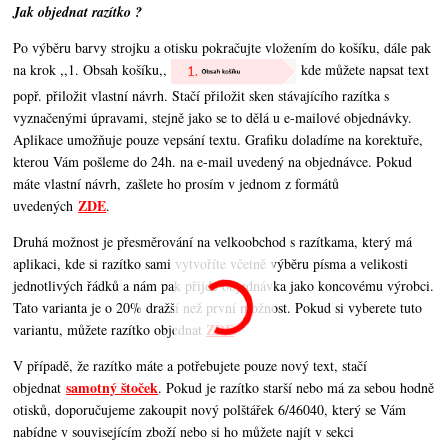
Jak objednat razítko ?
Po výběru barvy strojku a otisku pokračujte vložením do košíku, dále pak
na krok ,,1. Obsah košíku,,
kde můžete napsat text
popř. přiložit vlastní návrh. Stačí přiložit sken stávajícího razítka s
vyznačenými úpravami, stejně jako se to dělá u e-mailové objednávky.
Aplikace umožňuje pouze vepsání textu. Grafiku doladíme na korektuře,
kterou Vám pošleme do 24h. na e-mail uvedený na objednávce. Pokud
máte vlastní návrh, zašlete ho prosím v jednom z formátů
ZDE
uvedených
.
Druhá možnost je přesměrování na velkoobchod s razítkama, který má
aplikaci, kde si razítko sami vytvoříte včetně výběru písma a velikosti
jednotlivých řádků a nám pak přijde objednávka jako koncovému výrobci.
Tato varianta je o 20% dražší než první možnost. Pokud si vyberete tuto
ZDE
variantu, můžete razítko objednat
.
V případě, že razítko máte a potřebujete pouze nový text, stačí
samotný štoček
objednat
. Pokud je razítko starší nebo má za sebou hodně
otisků, doporučujeme zakoupit nový polštářek 6/46040, který se Vám
nabídne v souvisejícím zboží nebo si ho můžete najít v sekci