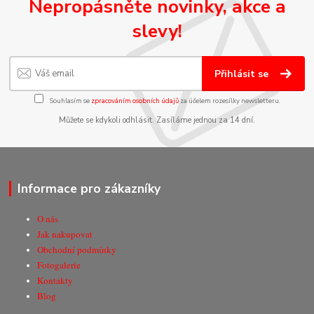
Nepropásněte novinky, akce a
slevy!
Přihlásit se
Souhlasím se
zpracováním osobních údajů
za účelem rozesílky newsletteru.
Můžete se kdykoli odhlásit. Zasíláme jednou za 14 dní.
Informace pro zákazníky
O nás
Jak nakupovat
Obchodní podmínky
Fotogalerie
Kontakty
Blog