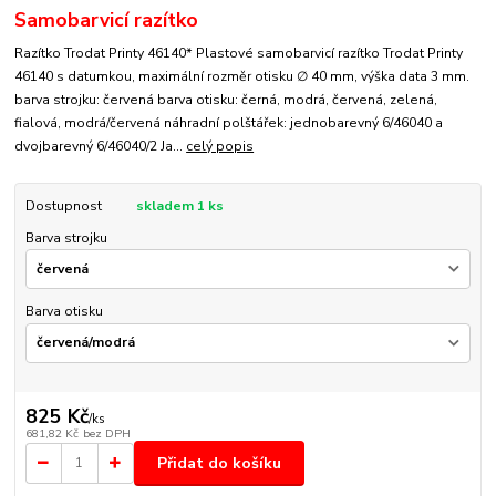
Samobarvicí razítko
Razítko Trodat Printy 46140* Plastové samobarvicí razítko Trodat Printy
46140 s datumkou, maximální rozměr otisku ∅ 40 mm, výška data 3 mm.
barva strojku: červená barva otisku: černá, modrá, červená, zelená,
fialová, modrá/červená náhradní polštářek: jednobarevný 6/46040 a
dvojbarevný 6/46040/2 Ja...
celý popis
Dostupnost
skladem 1 ks
Barva strojku
Barva otisku
825 Kč
/
ks
681,82 Kč
bez DPH
Přidat do košíku