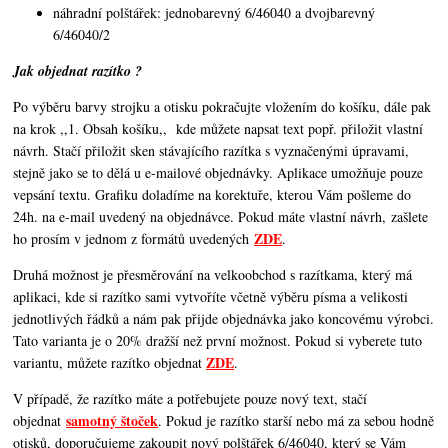
náhradní polštářek: jednobarevný 6/46040 a dvojbarevný
6/46040/2
Jak objednat razítko ?
Po výběru barvy strojku a otisku pokračujte vložením do košíku, dále pak
na krok ,,1. Obsah košíku,,
kde můžete napsat text popř. přiložit vlastní
návrh. Stačí přiložit sken stávajícího razítka s vyznačenými úpravami,
stejně jako se to dělá u e-mailové objednávky. Aplikace umožňuje pouze
vepsání textu. Grafiku doladíme na korektuře, kterou Vám pošleme do
24h. na e-mail uvedený na objednávce. Pokud máte vlastní návrh, zašlete
ZDE
ho prosím v jednom z formátů uvedených
.
Druhá možnost je přesměrování na velkoobchod s razítkama, který má
aplikaci, kde si razítko sami vytvoříte včetně výběru písma a velikosti
jednotlivých řádků a nám pak přijde objednávka jako koncovému výrobci.
Tato varianta je o 20% dražší než první možnost. Pokud si vyberete tuto
ZDE
variantu, můžete razítko objednat
.
V případě, že razítko máte a potřebujete pouze nový text, stačí
samotný štoček
objednat
. Pokud je razítko starší nebo má za sebou hodně
otisků, doporučujeme zakoupit nový polštářek 6/46040, který se Vám