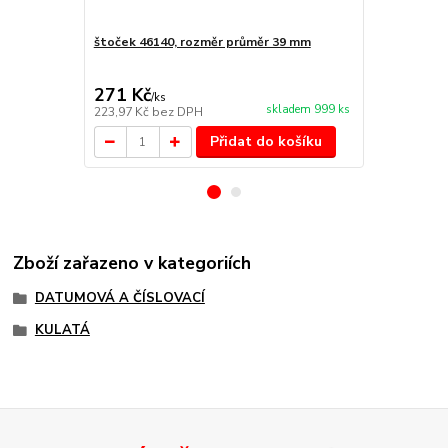
štoček 46140, rozměr průměr 39 mm
Náhradní po
cena od
147 Kč
/
ks
271 Kč
/
ks
cena od
skladem 999 ks
223,97 Kč
bez DPH
121,49 Kč
be
Přidat do košíku
Zboží zařazeno v kategoriích
DATUMOVÁ A ČÍSLOVACÍ
KULATÁ