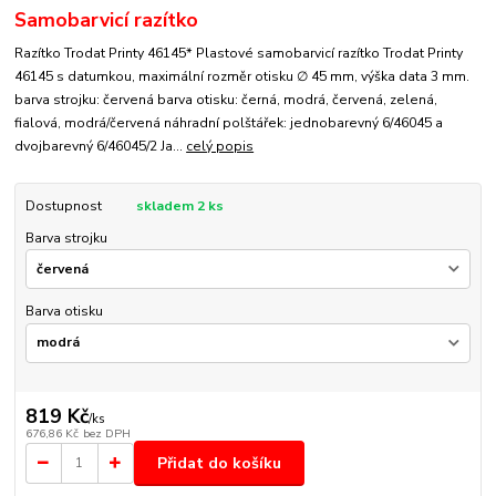
Samobarvicí razítko
Razítko Trodat Printy 46145* Plastové samobarvicí razítko Trodat Printy
46145 s datumkou, maximální rozměr otisku ∅ 45 mm, výška data 3 mm.
barva strojku: červená barva otisku: černá, modrá, červená, zelená,
fialová, modrá/červená náhradní polštářek: jednobarevný 6/46045 a
dvojbarevný 6/46045/2 Ja...
celý popis
Dostupnost
skladem 2 ks
Barva strojku
Barva otisku
819 Kč
/
ks
676,86 Kč
bez DPH
Přidat do košíku