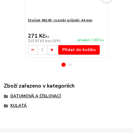
štoček 46145, rozměr průměr 44 mm
Náhradní po
cena od
153 Kč
/
ks
271 Kč
/
ks
cena od
skladem 1000 ks
223,97 Kč
bez DPH
126,45 Kč
be
Přidat do košíku
Zboží zařazeno v kategoriích
DATUMOVÁ A ČÍSLOVACÍ
KULATÁ