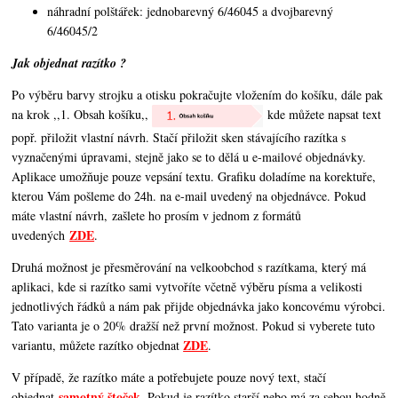
náhradní polštářek: jednobarevný 6/46045 a dvojbarevný
6/46045/2
Jak objednat razítko ?
Po výběru barvy strojku a otisku pokračujte vložením do košíku, dále pak
na krok ,,1. Obsah košíku,,
kde můžete napsat text
popř. přiložit vlastní návrh. Stačí přiložit sken stávajícího razítka s
vyznačenými úpravami, stejně jako se to dělá u e-mailové objednávky.
Aplikace umožňuje pouze vepsání textu. Grafiku doladíme na korektuře,
kterou Vám pošleme do 24h. na e-mail uvedený na objednávce. Pokud
máte vlastní návrh, zašlete ho prosím v jednom z formátů
ZDE
uvedených
.
Druhá možnost je přesměrování na velkoobchod s razítkama, který má
aplikaci, kde si razítko sami vytvoříte včetně výběru písma a velikosti
jednotlivých řádků a nám pak přijde objednávka jako koncovému výrobci.
Tato varianta je o 20% dražší než první možnost. Pokud si vyberete tuto
ZDE
variantu, můžete razítko objednat
.
V případě, že razítko máte a potřebujete pouze nový text, stačí
samotný štoček
objednat
. Pokud je razítko starší nebo má za sebou hodně