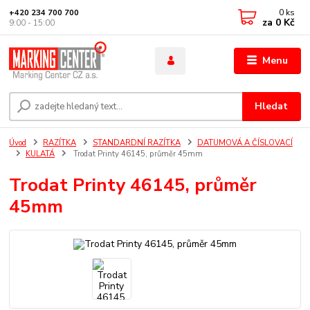
0
ks
+420 234 700 700
za
0 Kč
9:00 - 15:00
Menu
Hledat
Úvod
RAZÍTKA
STANDARDNÍ RAZÍTKA
DATUMOVÁ A ČÍSLOVACÍ
KULATÁ
Trodat Printy 46145, průměr 45mm
Trodat Printy 46145, průměr
45mm