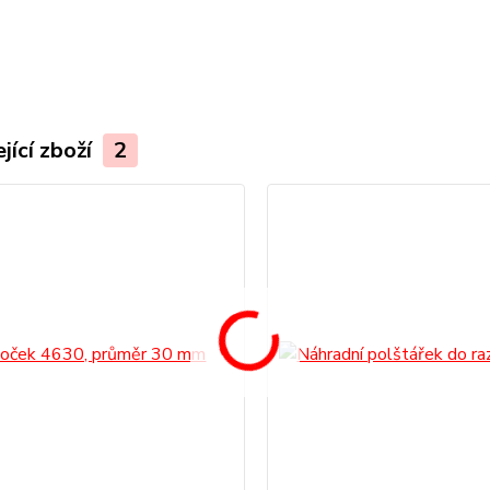
.
jící zboží
2