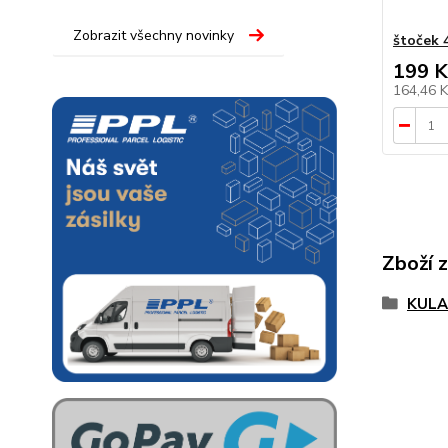
Zobrazit všechny novinky
štoček 
199 K
164,46 
Zboží 
KULA