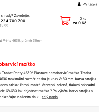
Přihlášení
 si rady? Zavolejte.
0
ks
 234 700 700
za
0 Kč
 15:00
t Printy 4630, průměr 30mm
barvicí razítko
o Trodat Printy 4630* Plastové samobarvicí razítko Trodat
 4630 maximální rozměr otisku je kruh ∅ 30 mm. barva strojku:
barva otisku: černá, modrá, červená, zelená, fialová náhradní
ek: 6/4630 Jak objednat razítko ? Po výběru barvy strojku a
pokračujte vložením do k...
celý popis