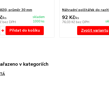
4630, průměr 30 mm
Náhradní polštářek do razít
č
92 Kč
skladem
/
ks
/
ks
1000 ks
sk
Kč
bez DPH
76,03 Kč
bez DPH
Přidat do košíku
Zvolit variantu
zařazeno v kategoriích
TÁ