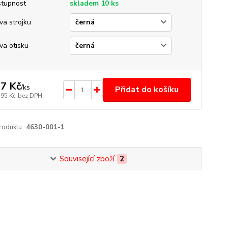
tupnost
skladem 10 ks
va strojku
va otisku
7 Kč
/
ks
Přidat do košíku
,95 Kč
bez DPH
roduktu:
4630-001-1
Související zboží
2