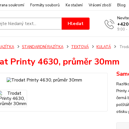
rana soukromí
Formáty souborů
Ke stažení
Vrácení zboží
Blog
Nevíte
Hledat
+420
9:00 -
RAZÍTKA
STANDARDNÍ RAZÍTKA
TEXTOVÁ
KULATÁ
Troda
at Printy 4630, průměr 30mm
Samo
Razítk
Printy
černá 
polštář
otisku 