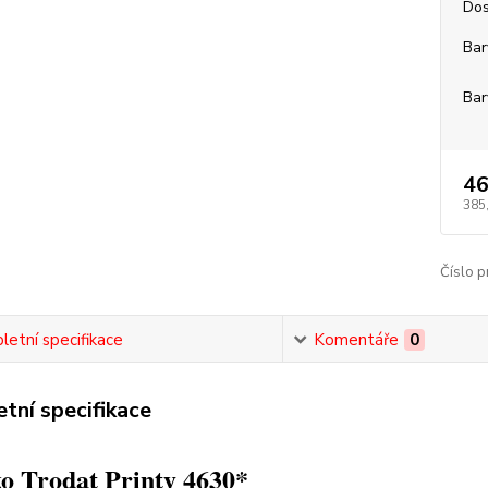
Dos
Bar
Bar
46
385
Číslo p
etní specifikace
Komentáře
0
tní specifikace
o Trodat Printy 4630*