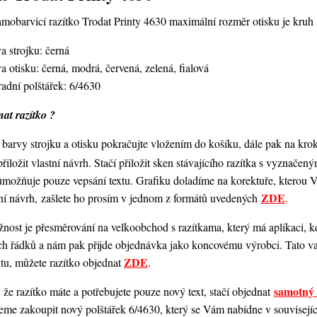
amobarvicí razítko Trodat Printy 4630
maximální rozměr otisku je kru
a strojku: černá
a otisku: černá, modrá, červená, zelená, fialová
adní polštářek: 6/4630
at razítko ?
barvy strojku a otisku pokračujte vložením do košíku, dále pak na kro
 přiložit vlastní návrh. Stačí přiložit sken stávajícího razítka s vyznače
umožňuje pouze vepsání textu. Grafiku doladíme na korektuře, kterou
ZDE
ní návrh, zašlete ho prosím v jednom z formátů uvedených
.
ost je přesměrování na velkoobchod s razítkama, který má aplikaci, kde
ch řádků a nám pak přijde objednávka jako koncovému výrobci. Tato va
ZDE
ntu, můžete razítko objednat
.
samotný 
 že razítko máte a potřebujete pouze nový text, stačí objednat
me zakoupit nový polštářek 6/4630, který se Vám nabídne v souvisejícím