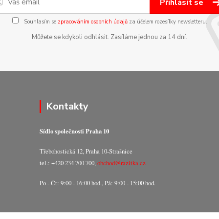
Přihlásit se
Souhlasím se
zpracováním osobních údajů
za účelem rozesílky newsletteru.
Můžete se kdykoli odhlásit. Zasíláme jednou za 14 dní.
Kontakty
Sídlo společnosti Praha 10
Třebohostická 12, Praha 10-Strašnice
tel.: +420 234 700 700,
obchod@razitka.cz
Po - Čt: 9:00 - 16:00 hod., Pá: 9:00 - 15:00 hod.