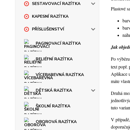
SESTAVOVACÍ RAZÍTKA
Plastové s
KAPESNÍ RAZÍTKA
barv
barv
PŘÍSLUŠENSTVÍ
náhr
PAGINOVACÍ RAZÍTKA
Jak objedn
Po výběru 
RELIÉFNÍ RAZÍTKA
text popř.
Aplikace 
VÍCEBAREVNÁ RAZÍTKA
máte vlast
DĚTSKÁ RAZÍTKA
Druhá možn
jednotlivý
ŠKOLNÍ RAZÍTKA
tuto varia
V případě,
OBOROVÁ RAZÍTKA
doporučuje