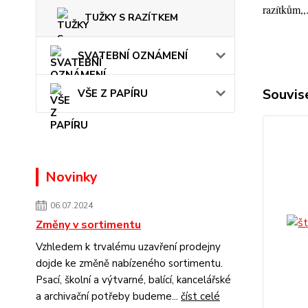
razítkům,,
TUŽKY S RAZÍTKEM
SVATEBNÍ OZNÁMENÍ
Souvise
VŠE Z PAPÍRU
Novinky
06.07.2024
Změny v sortimentu
Vzhledem k trvalému uzavření prodejny
dojde ke změně nabízeného sortimentu.
Psací, školní a výtvarné, balící, kancelářské
a archivační potřeby budeme...
číst celé