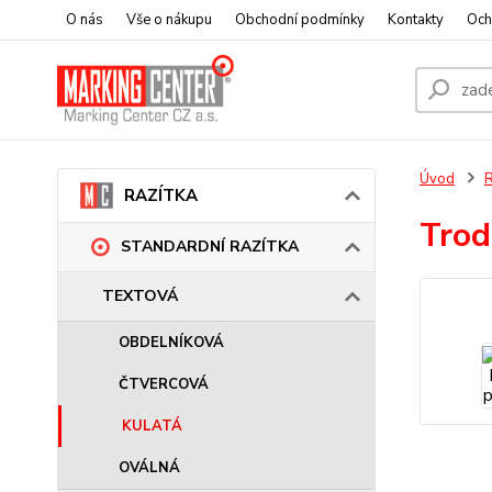
O nás
Vše o nákupu
Obchodní podmínky
Kontakty
Och
Úvod
RAZÍTKA
Trod
STANDARDNÍ RAZÍTKA
TEXTOVÁ
OBDELNÍKOVÁ
ČTVERCOVÁ
KULATÁ
OVÁLNÁ