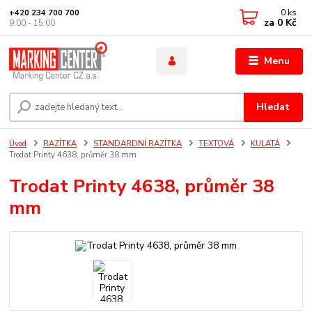
0
ks
+420 234 700 700
za
0 Kč
9:00 - 15:00
Menu
Hledat
Úvod
RAZÍTKA
STANDARDNÍ RAZÍTKA
TEXTOVÁ
KULATÁ
Trodat Printy 4638, průměr 38 mm
Trodat Printy 4638, průměr 38
mm