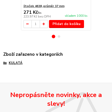
štoček 4638, průměr 37 mm
Náhradní po
271 Kč
120 Kč
/
ks
/
ks
skladem 1000 ks
223,97 Kč
bez DPH
99,17 Kč
bez
Přidat do košíku
Zboží zařazeno v kategoriích
KULATÁ
Nepropásněte novinky, akce a
slevy!