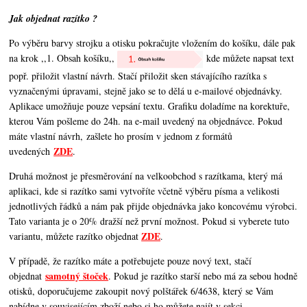
Jak objednat razítko ?
Po výběru barvy strojku a otisku pokračujte vložením do košíku, dále pak
na krok ,,1. Obsah košíku,,
kde můžete napsat text
popř. přiložit vlastní návrh. Stačí přiložit sken stávajícího razítka s
vyznačenými úpravami, stejně jako se to dělá u e-mailové objednávky.
Aplikace umožňuje pouze vepsání textu. Grafiku doladíme na korektuře,
kterou Vám pošleme do 24h. na e-mail uvedený na objednávce. Pokud
máte vlastní návrh, zašlete ho prosím v jednom z formátů
ZDE
uvedených
.
Druhá možnost je přesměrování na velkoobchod s razítkama, který má
aplikaci, kde si razítko sami vytvoříte včetně výběru písma a velikosti
jednotlivých řádků a nám pak přijde objednávka jako koncovému výrobci.
Tato varianta je o 20% dražší než první možnost. Pokud si vyberete tuto
ZDE
variantu, můžete razítko objednat
.
V případě, že razítko máte a potřebujete pouze nový text, stačí
samotný štoček
objednat
. Pokud je razítko starší nebo má za sebou hodně
otisků, doporučujeme zakoupit nový polštářek 6/4638, který se Vám
nabídne v souvisejícím zboží nebo si ho můžete najít v sekci