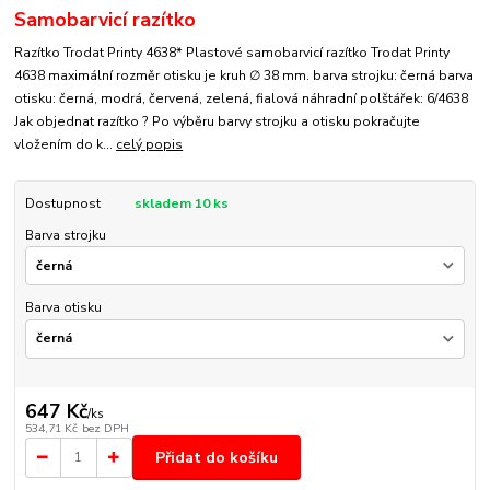
Samobarvicí razítko
Razítko Trodat Printy 4638* Plastové samobarvicí razítko Trodat Printy
4638 maximální rozměr otisku je kruh ∅ 38 mm. barva strojku: černá barva
otisku: černá, modrá, červená, zelená, fialová náhradní polštářek: 6/4638
Jak objednat razítko ? Po výběru barvy strojku a otisku pokračujte
vložením do k...
celý popis
Dostupnost
skladem 10 ks
Barva strojku
Barva otisku
647 Kč
/
ks
534,71 Kč
bez DPH
Přidat do košíku