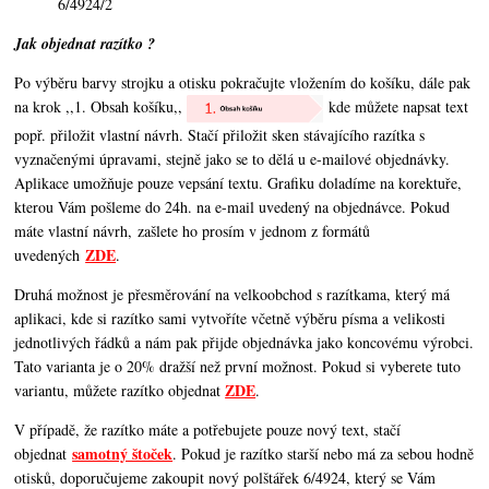
6/4924/2
Jak objednat razítko ?
Po výběru barvy strojku a otisku pokračujte vložením do košíku, dále pak
na krok ,,1. Obsah košíku,,
kde můžete napsat text
popř. přiložit vlastní návrh. Stačí přiložit sken stávajícího razítka s
vyznačenými úpravami, stejně jako se to dělá u e-mailové objednávky.
Aplikace umožňuje pouze vepsání textu. Grafiku doladíme na korektuře,
kterou Vám pošleme do 24h. na e-mail uvedený na objednávce. Pokud
máte vlastní návrh, zašlete ho prosím v jednom z formátů
ZDE
uvedených
.
Druhá možnost je přesměrování na velkoobchod s razítkama, který má
aplikaci, kde si razítko sami vytvoříte včetně výběru písma a velikosti
jednotlivých řádků a nám pak přijde objednávka jako koncovému výrobci.
Tato varianta je o 20% dražší než první možnost. Pokud si vyberete tuto
ZDE
variantu, můžete razítko objednat
.
V případě, že razítko máte a potřebujete pouze nový text, stačí
samotný štoček
objednat
. Pokud je razítko starší nebo má za sebou hodně
otisků, doporučujeme zakoupit nový polštářek 6/4924, který se Vám