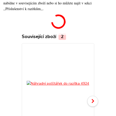
nabídne v souvisejícím zboží nebo si ho můžete najít v sekci
,,Příslušenství k razítkům,,.
Související zboží
2