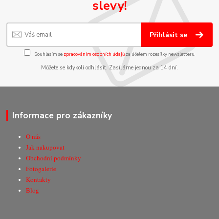
slevy!
Přihlásit se
Souhlasím se
zpracováním osobních údajů
za účelem rozesílky newsletteru.
Můžete se kdykoli odhlásit. Zasíláme jednou za 14 dní.
Informace pro zákazníky
O nás
Jak nakupovat
Obchodní podmínky
Fotogalerie
Kontakty
Blog