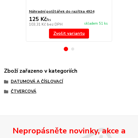
Náhradní polštářek do razítka 4924
štoček 4724
125 Kč
271 Kč
/
ks
/
ks
skladem 51 ks
103,31 Kč
bez DPH
223,97 Kč
be
Zvolit variantu
Zboží zařazeno v kategoriích
DATUMOVÁ A ČÍSLOVACÍ
ČTVERCOVÁ
Nepropásněte novinky, akce a