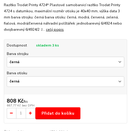
Razítko Trodat Printy 4724* Plastové samobarvicí razítko Trodat Printy
4724 s datumkou, maximální rozměr otisku je 40x40 mm, výška data 3
mm barva strojku: černá barva otisku: černá, modrá, červená, zelená,
fialová, modrá/červená náhradní polštářek: jednobarevný 6/4924 nebo
dvojbarevný 6/4924/2 J...
celý popis
Dostupnost
skladem 3 ks
Barva strojku
Barva otisku
808 Kč
/
ks
667,77 Kč
bez DPH
Přidat do košíku