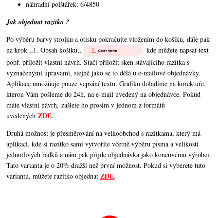
náhradní polštářek: 6/4850
Jak objednat razítko ?
Po výběru barvy strojku a otisku pokračujte vložením do košíku, dále pak
na krok ,,1. Obsah košíku,,
kde můžete napsat text
popř. přiložit vlastní návrh. Stačí přiložit sken stávajícího razítka s
vyznačenými úpravami, stejně jako se to dělá u e-mailové objednávky.
Aplikace umožňuje pouze vepsání textu. Grafiku doladíme na korektuře,
kterou Vám pošleme do 24h. na e-mail uvedený na objednávce. Pokud
máte vlastní návrh, zašlete ho prosím v jednom z formátů
ZDE
uvedených
.
Druhá možnost je přesměrování na velkoobchod s razítkama, který má
aplikaci, kde si razítko sami vytvoříte včetně výběru písma a velikosti
jednotlivých řádků a nám pak přijde objednávka jako koncovému výrobci.
Tato varianta je o 20% dražší než první možnost. Pokud si vyberete tuto
ZDE
variantu, můžete razítko objednat
.