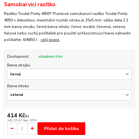
Samobarvicí razítko
Razítko Trodat Printy 4850* Plastové samobarvicí razítko Trodat Printy
4850 s datumkou, maximální rozměr otisku je 25x5 mm, výška data 2,3
mm barva strojku: černá barva otisku: černá, modrá, červená, zelená,
fialová nebo suchý polštářek pro použití rychleschnoucí barvy náhradní
polštářek: 6/4850 J...
celý popis
Dostupnost
skladem 5 ks
Barva strojku
Barva otisku
414 Kč
/
ks
342,15 Kč
bez DPH
Přidat do košíku