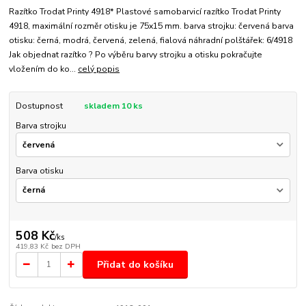
Razítko Trodat Printy 4918* Plastové samobarvicí razítko Trodat Printy
4918, maximální rozměr otisku je 75x15 mm. barva strojku: červená barva
otisku: černá, modrá, červená, zelená, fialová náhradní polštářek: 6/4918
Jak objednat razítko ? Po výběru barvy strojku a otisku pokračujte
vložením do ko...
celý popis
Dostupnost
skladem 10 ks
Barva strojku
Barva otisku
508 Kč
/
ks
419,83 Kč
bez DPH
Přidat do košíku