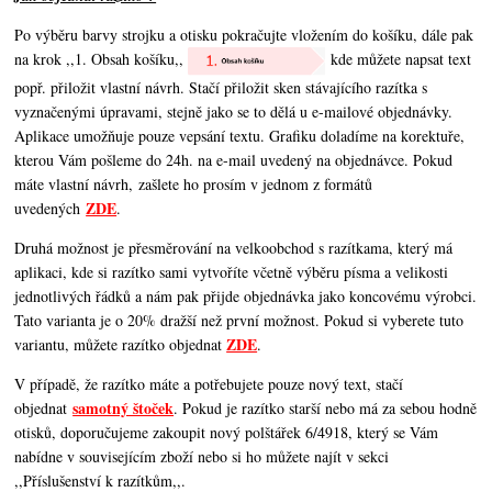
Po výběru barvy strojku a otisku pokračujte vložením do košíku, dále pak
na krok ,,1. Obsah košíku,,
kde můžete napsat text
popř. přiložit vlastní návrh. Stačí přiložit sken stávajícího razítka s
vyznačenými úpravami, stejně jako se to dělá u e-mailové objednávky.
Aplikace umožňuje pouze vepsání textu. Grafiku doladíme na korektuře,
kterou Vám pošleme do 24h. na e-mail uvedený na objednávce. Pokud
máte vlastní návrh, zašlete ho prosím v jednom z formátů
ZDE
uvedených
.
Druhá možnost je přesměrování na velkoobchod s razítkama, který má
aplikaci, kde si razítko sami vytvoříte včetně výběru písma a velikosti
jednotlivých řádků a nám pak přijde objednávka jako koncovému výrobci.
Tato varianta je o 20% dražší než první možnost. Pokud si vyberete tuto
ZDE
variantu, můžete razítko objednat
.
V případě, že razítko máte a potřebujete pouze nový text, stačí
samotný štoček
objednat
. Pokud je razítko starší nebo má za sebou hodně
otisků, doporučujeme zakoupit nový polštářek 6/4918, který se Vám
nabídne v souvisejícím zboží nebo si ho můžete najít v sekci
,,Příslušenství k razítkům,,.