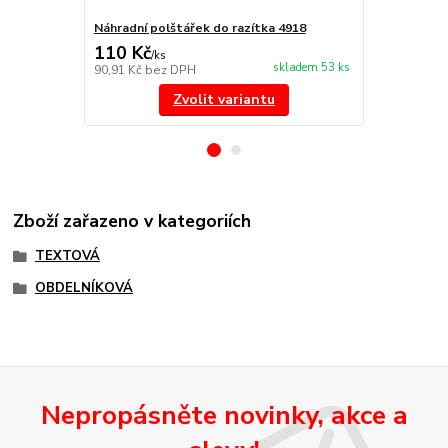
Náhradní polštářek do razítka 4918
štoček 4918
110 Kč
188 Kč
/
ks
/
ks
skladem 53 ks
90,91 Kč
bez DPH
155,37 Kč
be
Zvolit variantu
Zboží zařazeno v kategoriích
TEXTOVÁ
OBDELNÍKOVÁ
Nepropásněte novinky, akce a