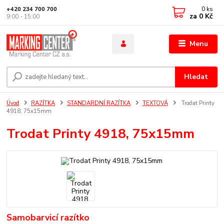
0
ks
+420 234 700 700
za
0 Kč
9:00 - 15:00
Menu
Hledat
Úvod
RAZÍTKA
STANDARDNÍ RAZÍTKA
TEXTOVÁ
Trodat Printy
4918, 75x15mm
Trodat Printy 4918, 75x15mm
Samobarvicí razítko