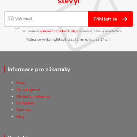
slevy!
Přihlásit se
Souhlasím se
zpracováním osobních údajů
za účelem rozesílky newsletteru.
Můžete se kdykoli odhlásit. Zasíláme jednou za 14 dní.
Informace pro zákazníky
O nás
Jak nakupovat
Obchodní podmínky
Fotogalerie
Kontakty
Blog