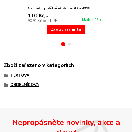
Náhradní polštářek do razítka 4918
štoček 4918
110 Kč
188 Kč
/
ks
/
ks
skladem 53 ks
90,91 Kč
bez DPH
155,37 Kč
be
Zvolit variantu
Zboží zařazeno v kategoriích
TEXTOVÁ
OBDELNÍKOVÁ
Nepropásněte novinky, akce a