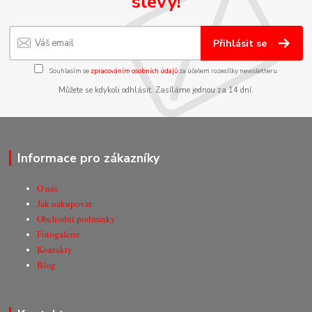
slevy!
Přihlásit se
Souhlasím se
zpracováním osobních údajů
za účelem rozesílky newsletteru.
Můžete se kdykoli odhlásit. Zasíláme jednou za 14 dní.
Informace pro zákazníky
O nás
Jak nakupovat
Obchodní podmínky
Fotogalerie
Kontakty
Blog