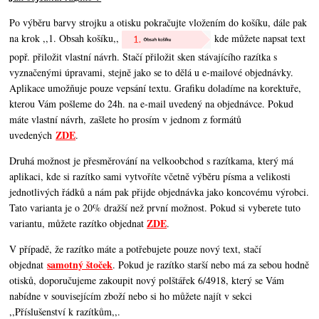
Po výběru barvy strojku a otisku pokračujte vložením do košíku, dále pak
na krok ,,1. Obsah košíku,,
kde můžete napsat text
popř. přiložit vlastní návrh. Stačí přiložit sken stávajícího razítka s
vyznačenými úpravami, stejně jako se to dělá u e-mailové objednávky.
Aplikace umožňuje pouze vepsání textu. Grafiku doladíme na korektuře,
kterou Vám pošleme do 24h. na e-mail uvedený na objednávce. Pokud
máte vlastní návrh, zašlete ho prosím v jednom z formátů
ZDE
uvedených
.
Druhá možnost je přesměrování na velkoobchod s razítkama, který má
aplikaci, kde si razítko sami vytvoříte včetně výběru písma a velikosti
jednotlivých řádků a nám pak přijde objednávka jako koncovému výrobci.
Tato varianta je o 20% dražší než první možnost. Pokud si vyberete tuto
ZDE
variantu, můžete razítko objednat
.
V případě, že razítko máte a potřebujete pouze nový text, stačí
samotný štoček
objednat
. Pokud je razítko starší nebo má za sebou hodně
otisků, doporučujeme zakoupit nový polštářek 6/4918, který se Vám
nabídne v souvisejícím zboží nebo si ho můžete najít v sekci
,,Příslušenství k razítkům,,.