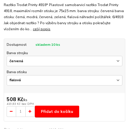
Razítko Trodat Printy 4918* Plastové samobarvicí razítko Trodat Printy
4918, maximální rozměr otisku je 75x15 mm. barva strojku: červená barva
otisku: černá, modrá, červená, zelená, fialová náhradní polštářek: 6/4918
Jak objednat razítko ? Po výběru barvy strojku a otisku pokračujte
vložením do ko...
celý popis
Dostupnost
skladem 10 ks
Barva strojku
Barva otisku
508 Kč
/
ks
419,83 Kč
bez DPH
Přidat do košíku