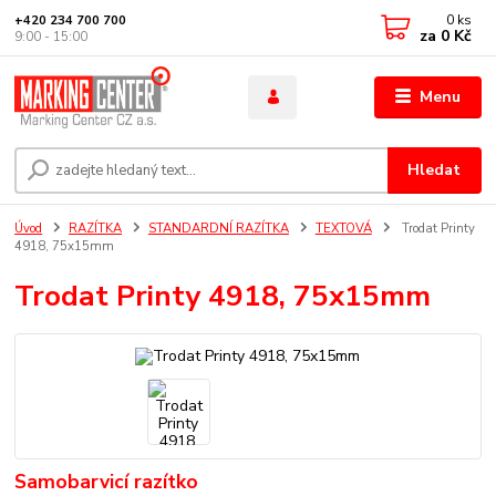
0
ks
+420 234 700 700
za
0 Kč
9:00 - 15:00
Menu
Hledat
Úvod
RAZÍTKA
STANDARDNÍ RAZÍTKA
TEXTOVÁ
Trodat Printy
4918, 75x15mm
Trodat Printy 4918, 75x15mm
Samobarvicí razítko