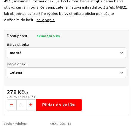
4921, maximální rozměr otisku je 12x12 mm. barva strojku: černá barva
otisku: černá, modrá, červená, zelená, fialová náhradní polštářek: 6/4921
Jak objednat razítko ? Po výběru barvy strojku a otisku pokračujte
vložením do koší...
celý popis
Dostupnost
skladem 5 ks
Barva strojku
Barva otisku
278 Kč
/
ks
229,75 Kč
bez DPH
Přidat do košíku
Číslo produktu:
4921-001-14