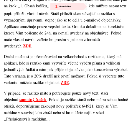
na krok ,,1. Obsah košíku,,
kde můžete napsat text
popř. přiložit vlastní návrh. Stačí přiložit sken stávajícího razítka s
vyznačenými úpravami, stejně jako se to dělá u e-mailové objednávky.
Aplikace umožňuje pouze vepsání textu. Grafiku doladíme na korektuře,
kterou Vám pošleme do 24h. na e-mail uvedený na objednávce. Pokud
máte vlastní návrh, zašlete ho prosím v jednom z formátů
ZDE
uvedených
.
Druhá možnost je přesměrování na velkoobchod s razítkama, který má
aplikaci, kde si razítko sami vytvoříte včetně výběru písma a velikosti
jednotlivých řádků a nám pak přijde objednávka jako koncovému výrobci.
Tato varianta je o 20% dražší než první možnost. Pokud si vyberete tuto
ZDE
variantu, můžete razítko objednat
.
V případě, že razítko máte a potřebujete pouze nový text, stačí
samotný štoček
objednat
. Pokud je razítko starší nebo má za sebou hodně
otisků, doporučujeme zakoupit nový polštářek 6/4921, který se Vám
nabídne v souvisejícím zboží nebo si ho můžete najít v sekci
,,Příslušenství k razítkům,,.