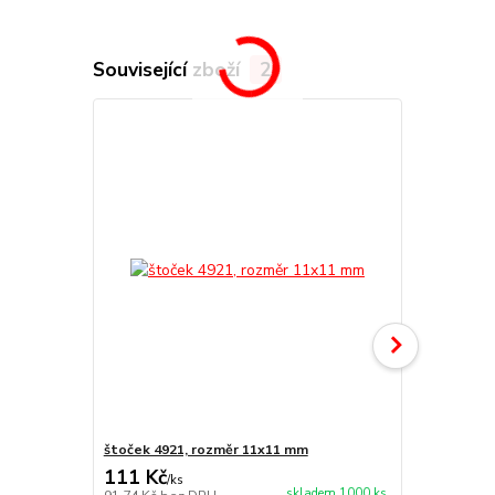
Související zboží
2
štoček 4921, rozměr 11x11 mm
Náhradní po
111 Kč
79 Kč
/
ks
/
ks
skladem 1000 ks